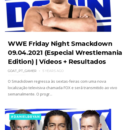
SCSA867
-
Aug 08 2026
WWE: Brock Lesnar deverá estar presente na
WrestleMania 43
SCSA867
-
Aug 07 2026
WWE Friday Night Smackdown
09.04.2021 (Especial Wrestlemania
Edition) | Vídeos + Resultados
WWE: Netflix censura segmento entre Becky
Lynch e Liv Morgan no Raw
GOAT_PT_GAMER
5 YEARS AGO
SCSA867
-
Aug 07 2026
O Smackdown regressa às sextas-feiras com uma nova
localização televisiva chamada FOX e será transmitido ao vivo
semanalmente. O progr...
Estreia no Main Roster à vista? WWE regista
marca "Vice City" para Lola Vice
SCSA867
-
Aug 07 2026
#DANIELBRYAN