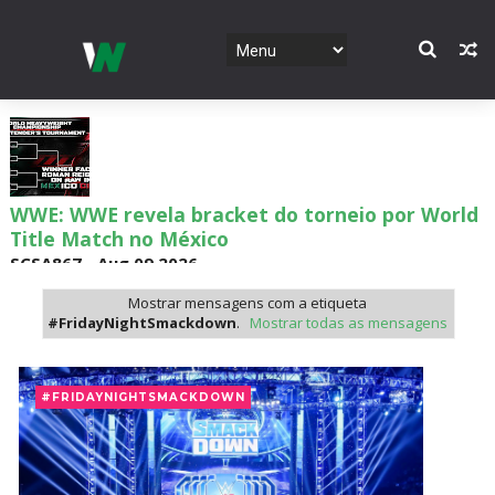
WWE: WWE revela bracket do torneio por World
Title Match no México
SCSA867
-
Aug 09 2026
Mostrar mensagens com a etiqueta
#FridayNightSmackdown
.
Mostrar todas as mensagens
WWE: Possível data de regresso de Rhea Ripley
revelada
#FRIDAYNIGHTSMACKDOWN
SCSA867
-
Aug 09 2026