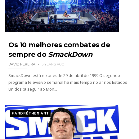
WWE: Roman Reigns anunciado para o Survivor
Series
SCSA867
-
Aug 09 2026
WWE: WWE anuncia estreia histórica do Raw na
Os 10 melhores combates de
Irlanda
sempre do
SmackDown
SCSA867
-
Aug 08 2026
DAVID PEREIRA
5 YEARS AGO
SmackDown está no ar esde 29 de abril de 1999 O segundo
programa televisivo semanal há mais tempo no ar nos Estados
AEW: Buddy Matthews já está apto a regressar
Unidos (a seguir ao Mon...
aos ringues
SCSA867
-
Aug 08 2026
#ANDRÉTHEGIANT
TNA: Elayna Black desafia Xia Brookside para
combate pelo título no Lockdown