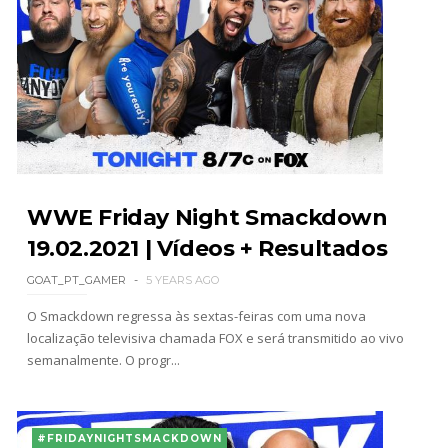
WWE Friday Night Smackdown
19.02.2021 | Vídeos + Resultados
GOAT_PT_GAMER
5 YEARS AGO
O Smackdown regressa às sextas-feiras com uma nova
localização televisiva chamada FOX e será transmitido ao vivo
semanalmente. O progr...
#FRIDAYNIGHTSMACKDOWN