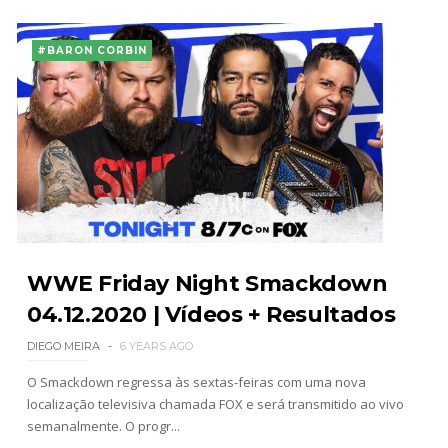
#BARON CORBIN
WWE Friday Night Smackdown
04.12.2020 | Vídeos + Resultados
DIEGO MEIRA
6 YEARS AGO
O Smackdown regressa às sextas-feiras com uma nova
localização televisiva chamada FOX e será transmitido ao vivo
semanalmente. O progr...