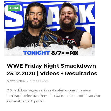
#BIGE
WWE Friday Night Smackdown
25.12.2020 | Vídeos + Resultados
DIEGO MEIRA
6 YEARS AGO
O Smackdown regressa às sextas-feiras com uma nova
localização televisiva chamada FOX e será transmitido ao vivo
semanalmente. O progr...