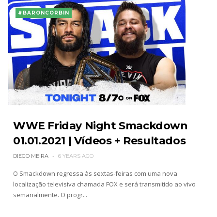
#BARONCORBIN
WWE Friday Night Smackdown
01.01.2021 | Vídeos + Resultados
DIEGO MEIRA
6 YEARS AGO
O Smackdown regressa às sextas-feiras com uma nova
localização televisiva chamada FOX e será transmitido ao vivo
semanalmente. O progr...