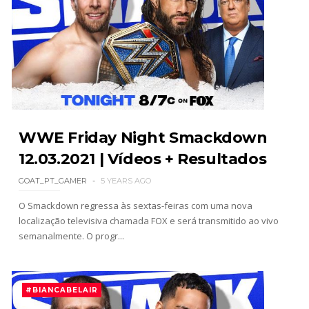
ESTAGNAÇÃO NO MAIN EVENT? Triple H
responde a críticas e deixa aviso claro aos
lutadores da WWE
Unknown
-
Aug 06 2026
WWE Friday Night Smackdown
REGRESSO IMPRESSIONANTE NO RAW: Bully Ray
critica promo de Big Cass e sugere utilização de
12.03.2021 | Vídeos + Resultados
frases icónicas
Unknown
-
Aug 06 2026
GOAT_PT_GAMER
5 YEARS AGO
O Smackdown regressa às sextas-feiras com uma nova
localização televisiva chamada FOX e será transmitido ao vivo
GUERRA EXTREMA NO GRAND SLAM MEXICO:
semanalmente. O progr...
Will Ospreay supera Mark Davis num brutal
Street Fight com arame farpado
Unknown
-
Aug 06 2026
#BIANCABELAIR