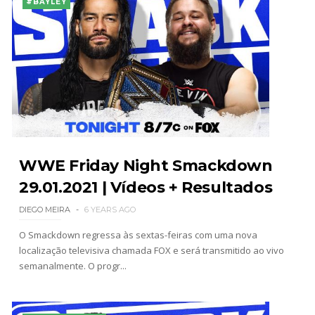
#BAYLEY
WWE Friday Night Smackdown
29.01.2021 | Vídeos + Resultados
DIEGO MEIRA
6 YEARS AGO
O Smackdown regressa às sextas-feiras com uma nova
localização televisiva chamada FOX e será transmitido ao vivo
semanalmente. O progr...