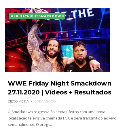
#FRIDAYNIGHTSMACKDOWN
WWE Friday Night Smackdown
27.11.2020 | Vídeos + Resultados
DIEGO MEIRA
6 YEARS AGO
O Smackdown regressa às sextas-feiras com uma nova
localização televisiva chamada FOX e será transmitido ao vivo
semanalmente. O progr...