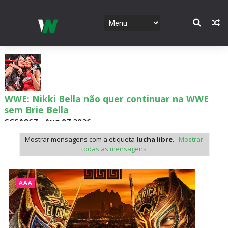
WWE: Nikki Bella não quer continuar na WWE
sem Brie Bella
SCSA867
-
Aug 07 2026
Mostrar mensagens com a etiqueta
lucha libre
.
Mostrar
todas as mensagens
AEW: Samoa Joe faz tease de regresso no All In
SCSA867
-
Aug 07 2026
AAA