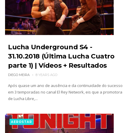
SCSA867
-
Aug 07 2026
Recomeço na AEW: Daniel Garcia revela como
Jon Moxley salvou a identidade da empresa
junto dos fãs
Lucha Underground S4 -
SCSA867
-
Aug 07 2026
31.10.2018 (Última Lucha Cuatro
parte 1) | Vídeos + Resultados
Drama no SummerSlam 2026: WWE esteve perto
de interromper combate de Brie Bella após
DIEGO MEIRA
8 YEARS AGO
lesão grave no ombro
Após quase um ano de ausência e da continuidade do sucesso
SCSA867
-
Aug 07 2026
em 3 temporadas no canal El Rey Network, eis que a promotora
de Lucha Libre,...
AEROSTAR