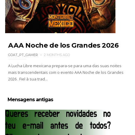
SCSA867
-
Aug 06 2026
WWE: Bianca Belair e Montez Ford dão as boas-
vindas ao primeiro filho
SCSA867
-
Aug 05 2026
AAA Noche de los Grandes 2026
GOAT_PT_GAMER
2 MONTHS AGO
A Lucha Libre mexicana prepara-se para uma das suas noites
WWE: Brock Lesnar confirma que se retirou no
mais transcendentais com o evento AAA Noche de los Grandes
SummerSlam
2026 . Fiel à sua trad...
SCSA867
-
Aug 05 2026
Mensagens antigas
VIOLÊNCIA DESMEDIDA NO RAW: Jacob Fatu
destrói Royce Keys em Street Fight e troca
gestos tensos com Roman Reigns
Unknown
-
Aug 05 2026