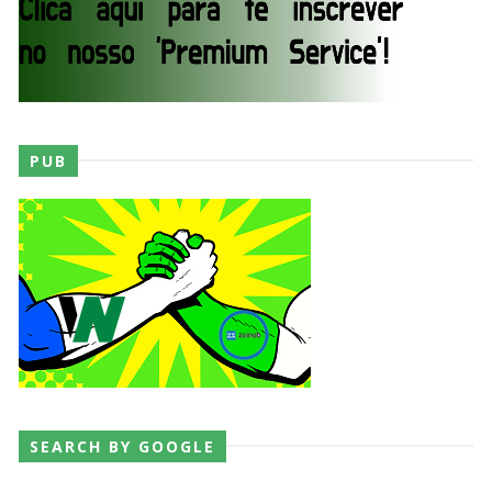
RESPEITO E ALIANÇA NO RAW: Chad Gable e
Penta superam armadilhas de Dominik Mysterio
e JD McDonagh
Unknown
-
Aug 05 2026
PUB
DOMÍNIO E PERTURBAÇÃO NO RAW: Bron
Breakker supera Joe Hendry após interferência
e confusão fora do ringue
Unknown
-
Aug 05 2026
NOVA ERA NO RAW: Oba Femi reflete sobre
guerra com Brock Lesnar e deixa aviso a todo o
balneário da WWE
Unknown
-
Aug 05 2026
SEARCH BY GOOGLE
TENSÃO E REGRESSOS IMPACTANTES NO RAW: