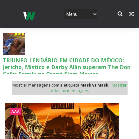
TRIUNFO LENDÁRIO EM CIDADE DO MÉXICO:
Jericho, Místico e Darby Allin superam The Don
Callis Family no Grand Slam Mexico
Unknown
-
Aug 06 2026
Mostrar mensagens com a etiqueta
Mask vs Mask
.
Mostrar
todas as mensagens
RETENÇÃO DRAMÁTICA DO TÍTULO: Kyle
Fletcher supera Speedball Mike Bailey em
AAA
combate brutal no Grand Slam Mexico
Unknown
-
Aug 06 2026