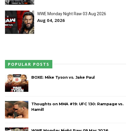
Unknown
-
Aug 04 2026
WWE Monday Night Raw 03 Aug 2026
TENSÃO NO RAW: LA Knight confronta Roman
Aug 04, 2026
Reigns e exige combate pelo World
Heavyweight Championship
Unknown
-
Aug 04 2026
WWE: Novidades sobre gravidade da lesão de
Brie Bella
POPULAR POSTS
SCSA867
-
Aug 04 2026
BOXE: Mike Tyson vs. Jake Paul
WWE: Jacy Jayne vê as Fatal Influence como a
versão feminina dos The Shield
Thoughts on MMA #19: UFC 130: Rampage vs.
SCSA867
-
Aug 04 2026
Hamill
WWE Monday Night Raw 09 Mar 2026