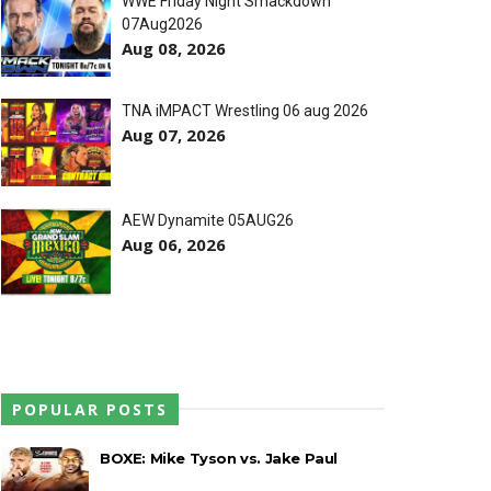
WWE Friday Night Smackdown
07Aug2026
Aug 08, 2026
 o próximo passo
TNA iMPACT Wrestling 06 aug 2026
Aug 07, 2026
AEW Dynamite 05AUG26
Aug 06, 2026
ores da WWE
o de frases icónicas
POPULAR POSTS
BOXE: Mike Tyson vs. Jake Paul
treet Fight com arame farpado