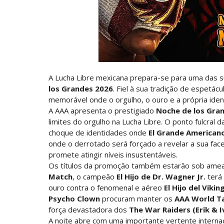
Estreia no Main Roster à vista? WWE reg
SCSA867
-
Aug 07 2026
Recomeço na AEW: Daniel Garcia revela
SCSA867
-
Aug 07 2026
A Lucha Libre mexicana prepara-se para uma das 
Drama no SummerSlam 2026: WWE esteve
los Grandes 2026
. Fiel à sua tradição de espetácu
SCSA867
memorável onde o orgulho, o ouro e a própria iden
-
Aug 07 2026
A AAA apresenta o prestigiado
Noche de los Gra
limites do orgulho na Lucha Libre. O ponto fulcral 
WWE: Nikki Bella não quer continuar n
choque de identidades onde
El Grande American
SCSA867
onde o derrotado será forçado a revelar a sua fa
-
Aug 07 2026
promete atingir níveis insustentáveis.
Os títulos da promoção também estarão sob ameaça
AEW: Samoa Joe faz tease de regresso no
Match
, o campeão
El Hijo de Dr. Wagner Jr.
terá 
SCSA867
ouro contra o fenomenal e aéreo
-
Aug 07 2026
El Hijo del Vikin
Psycho Clown
procuram manter os
AAA World Ta
força devastadora dos
The War Raiders (Erik & I
WWE: Possível adversário de Roman Rei
A noite abre com uma importante vertente internaci