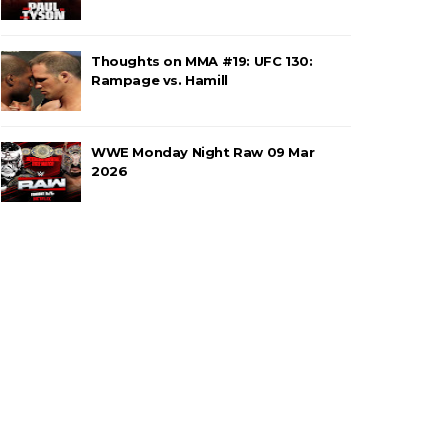
Thoughts on MMA #19: UFC 130:
títulos no Grand Slam Mexico
Rampage vs. Hamill
WWE Monday Night Raw 09 Mar
 após interferência decisiva de
2026
 Callis Family no Grand Slam Mexico
e brutal no Grand Slam Mexico
rawling Birds levam a melhor no Grand