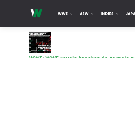
WWE
AEW
INDIES
JAP
WWE: WWE revela bracket do torneio p
SCSA867
-
Aug 09 2026
WWE: Possível data de regresso de Rhea
SCSA867
-
Aug 09 2026
WWE: Roman Reigns anunciado para o Su
SCSA867
-
Aug 09 2026