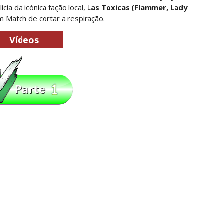
ícia da icónica fação local,
Las Toxicas (Flammer, Lady
Match de cortar a respiração.
a inúmeras propostas após saída da WWE e pondera
Vídeos
 adiado por várias semanas
sponde a críticas e deixa aviso claro aos lutad
 Ray critica promo de Big Cass e sugere utilizaçã
: Will Ospreay supera Mark Davis num brutal S