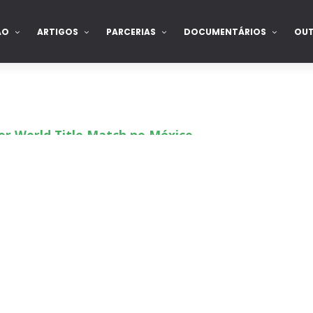
ÃO
ARTIGOS
PARCERIAS
DOCUMENTÁRIOS
OU
or World Title Match no México
 Ripley revelada
rvivor Series