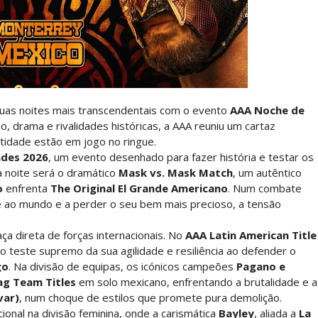
ista marca "Vice City" para Lola Vice
 como Jon Moxley salvou a identidade da empresa 
suas noites mais transcendentais com o evento
AAA Noche de
 perto de interromper combate de Brie Bella ap
lo, drama e rivalidades históricas, a AAA reuniu um cartaz
tidade estão em jogo no ringue.
ndes 2026
, um evento desenhado para fazer história e testar os
da noite será o dramático
Mask vs. Mask Match
, um autêntico
a WWE sem Brie Bella
o
enfrenta
The Original El Grande Americano
. Num combate
ce ao mundo e a perder o seu bem mais precioso, a tensão
 direta de forças internacionais. No
AAA Latin American Title
 All In
o teste supremo da sua agilidade e resiliência ao defender o
go
. Na divisão de equipas, os icónicos campeões
Pagano e
g Team Titles
em solo mexicano, enfrentando a brutalidade e a
var)
, num choque de estilos que promete pura demolição.
gns no México revelado
onal na divisão feminina, onde a carismática
Bayley
, aliada a
La