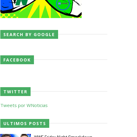
junto dos fãs
SEARCH BY GOOGLE
ós lesão grave no ombro
FACEBOOK
TWITTER
Tweets por WNoticias
ULTIMOS POSTS