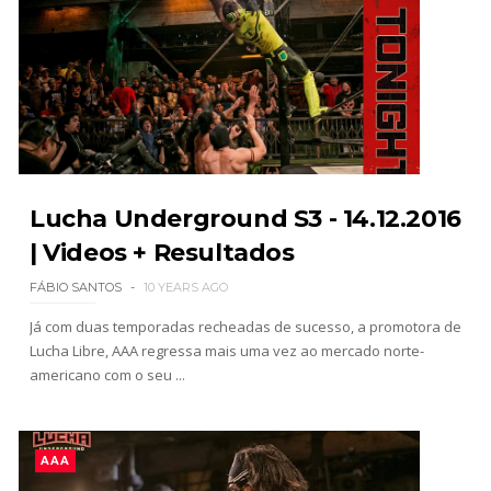
WWE: Bianca Belair e Montez Ford dão as boas-
vindas ao primeiro filho
SCSA867
-
Aug 05 2026
Lucha Underground S3 - 14.12.2016
WWE: Brock Lesnar confirma que se retirou no
SummerSlam
| Videos + Resultados
SCSA867
-
Aug 05 2026
FÁBIO SANTOS
10 YEARS AGO
Já com duas temporadas recheadas de sucesso, a promotora de
Lucha Libre, AAA regressa mais uma vez ao mercado norte-
VIOLÊNCIA DESMEDIDA NO RAW: Jacob Fatu
americano com o seu ...
destrói Royce Keys em Street Fight e troca
gestos tensos com Roman Reigns
Unknown
-
Aug 05 2026
AAA