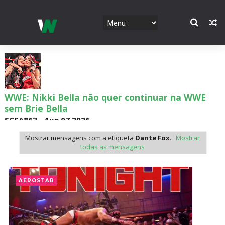
WWE: Nikki Bella não quer continuar na WWE
sem Brie Bella
SCSA867
-
Aug 07 2026
Mostrar mensagens com a etiqueta
Dante Fox
.
Mostrar
todas as mensagens
AEW: Samoa Joe faz tease de regresso no All In
SCSA867
-
Aug 07 2026
AEROSTAR