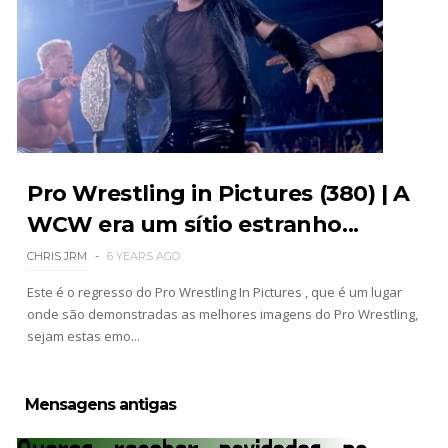
de interromper combate de Brie Bella após
lesão grave no ombro
SCSA867
-
Aug 07 2026
WWE: Nikki Bella não quer continuar na WWE
sem Brie Bella
SCSA867
-
Aug 07 2026
Pro Wrestling in Pictures (380) | A
WCW era um sítio estranho...
AEW: Samoa Joe faz tease de regresso no All In
CHRIS JRM
6 YEARS AGO
SCSA867
-
Aug 07 2026
Este é o regresso do Pro Wrestling In Pictures , que é um lugar
onde são demonstradas as melhores imagens do Pro Wrestling,
sejam estas emo...
WWE: Possível adversário de Roman Reigns no
México revelado
Mensagens antigas
SCSA867
-
Aug 07 2026