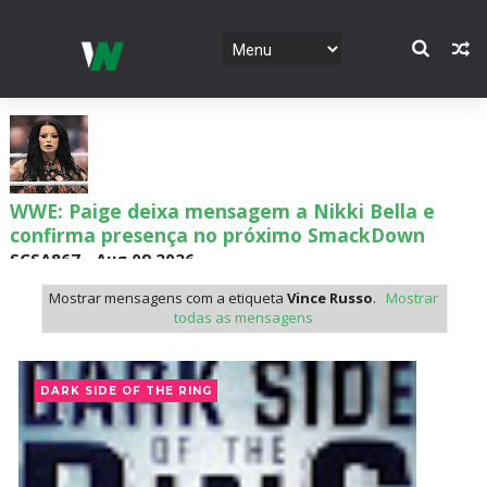
WWE: Paige deixa mensagem a Nikki Bella e
confirma presença no próximo SmackDown
SCSA867
-
Aug 09 2026
Mostrar mensagens com a etiqueta
Vince Russo
.
Mostrar
todas as mensagens
WWE: Chelsea Green é apresentada como WWE
Women´s Champion no SmackDown
DARK SIDE OF THE RING
SCSA867
-
Aug 09 2026