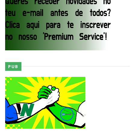
Agente livre de peso: Kairi Sane revela inúmeras
propostas após saída da WWE e pondera o
próximo passo
SCSA867
-
Aug 07 2026
WWE: Regresso de Stephanie Vaquer foi adiado
por várias semanas
PUB
SCSA867
-
Aug 06 2026
ESTAGNAÇÃO NO MAIN EVENT? Triple H
responde a críticas e deixa aviso claro aos
lutadores da WWE
Unknown
-
Aug 06 2026