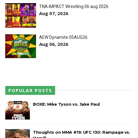
Statlander após interferência decisiva de
TNA iMPACT Wrestling 06 aug 2026
Hikaru Shida
Aug 07, 2026
Unknown
-
Aug 06 2026
TRIUNFO LENDÁRIO EM CIDADE DO MÉXICO:
Jericho, Místico e Darby Allin superam The Don
AEW Dynamite 05AUG26
Callis Family no Grand Slam Mexico
Aug 06, 2026
Unknown
-
Aug 06 2026
WWE: Chelsea Green revela que sofreu fratura
no osso orbital
SCSA867
-
Aug 10 2026
POPULAR POSTS
BOXE: Mike Tyson vs. Jake Paul
Thoughts on MMA #19: UFC 130: Rampage vs.
Hamill