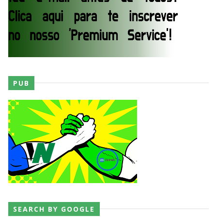
SCSA867
-
Aug 08 2026
WWE: Brock Lesnar deverá estar presente na
WrestleMania 43
SCSA867
-
Aug 07 2026
PUB
WWE: Netflix censura segmento entre Becky
Lynch e Liv Morgan no Raw
SCSA867
-
Aug 07 2026
Estreia no Main Roster à vista? WWE regista
marca "Vice City" para Lola Vice
SCSA867
-
Aug 07 2026
SEARCH BY GOOGLE