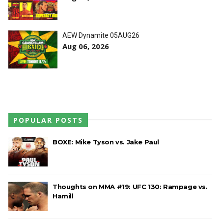
SCSA867
-
Aug 07 2026
AEW Dynamite 05AUG26
Aug 06, 2026
WWE: Possível adversário de Roman Reigns no
México revelado
SCSA867
-
Aug 07 2026
POPULAR POSTS
Agente livre de peso: Kairi Sane revela inúmeras
propostas após saída da WWE e pondera o
BOXE: Mike Tyson vs. Jake Paul
próximo passo
SCSA867
-
Aug 07 2026
WWE: Regresso de Stephanie Vaquer foi adiado
Thoughts on MMA #19: UFC 130: Rampage vs.
Hamill
por várias semanas
SCSA867
-
Aug 06 2026