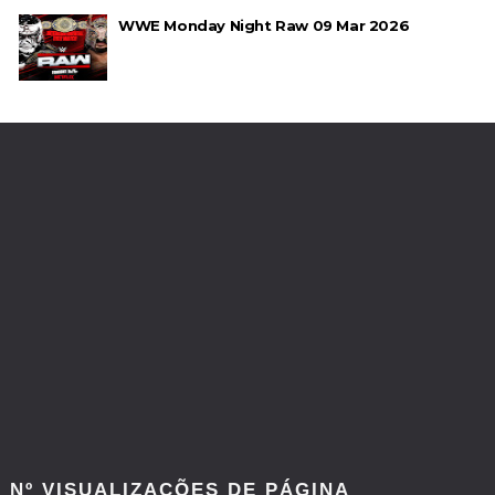
WWE Monday Night Raw 09 Mar 2026
ESTAGNAÇÃO NO MAIN EVENT? Triple H
responde a críticas e deixa aviso claro aos
lutadores da WWE
Unknown
-
Aug 06 2026
REGRESSO IMPRESSIONANTE NO RAW: Bully Ray
critica promo de Big Cass e sugere utilização de
frases icónicas
Unknown
-
Aug 06 2026
GUERRA EXTREMA NO GRAND SLAM MEXICO:
Will Ospreay supera Mark Davis num brutal
Street Fight com arame farpado
Unknown
-
Aug 06 2026
Nº VISUALIZAÇÕES DE PÁGINA