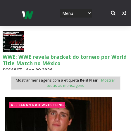
WWE: WWE revela bracket do torneio por World
Title Match no México
SCSA867
-
Aug 09 2026
Mostrar mensagens com a etiqueta
Reid Flair
.
Mostrar
todas as mensagens
WWE: Possível data de regresso de Rhea Ripley
revelada
ALL JAPAN PRO WRESTLING
SCSA867
-
Aug 09 2026