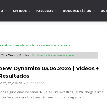
ÃO
ARTIGOS
PARCERIAS
DOCUMENTÁRIOS
OU
Becky Lynch e Liv Morgan no Raw
a
The Young Bucks
.
Mostrar todas as mensagens
ista marca "Vice City" para Lola Vice
AEW Dynamite 03.04.2024 | Vídeos +
Resultados
GOAT_PT_GAMER
2 YEARS AGO
 como Jon Moxley salvou a identidade da empresa 
Após alguns anos no canal TNT, a All Elite Wrestling (AEW) chega a uma
nova fase, passando a transmitir seu principal programa ...