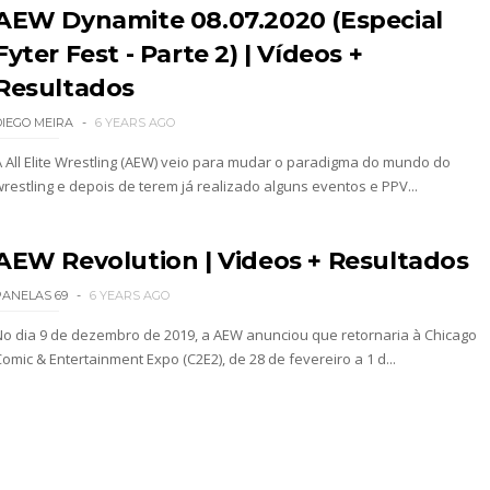
AEW Dynamite 08.07.2020 (Especial
Fyter Fest - Parte 2) | Vídeos +
Resultados
DIEGO MEIRA
6 YEARS AGO
A All Elite Wrestling (AEW) veio para mudar o paradigma do mundo do
wrestling e depois de terem já realizado alguns eventos e PPV...
AEW Revolution | Videos + Resultados
PANELAS 69
6 YEARS AGO
No dia 9 de dezembro de 2019, a AEW anunciou que retornaria à Chicago
omic & Entertainment Expo (C2E2), de 28 de fevereiro a 1 d...