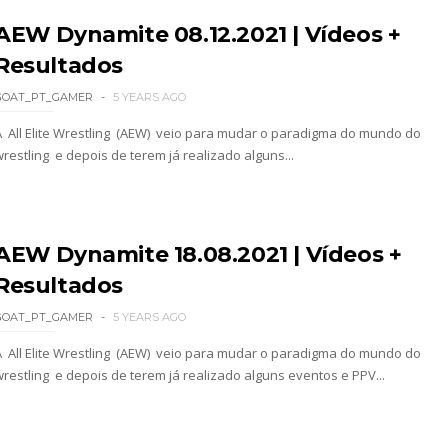
AEW Dynamite 08.12.2021 | Vídeos +
Resultados
s derrota no Underground Match
GOAT_PT_GAMER
5 YEARS AGO
A All Elite Wrestling (AEW) veio para mudar o paradigma do mundo do
restling e depois de terem já realizado alguns...
s boas-vindas ao primeiro filho
tirou no SummerSlam
AEW Dynamite 18.08.2021 | Vídeos +
Resultados
GOAT_PT_GAMER
5 YEARS AGO
tu destrói Royce Keys em Street Fight e troca g
A All Elite Wrestling (AEW) veio para mudar o paradigma do mundo do
wrestling e depois de terem já realizado alguns eventos e PPV...
le e Penta superam armadilhas de Dominik Myste