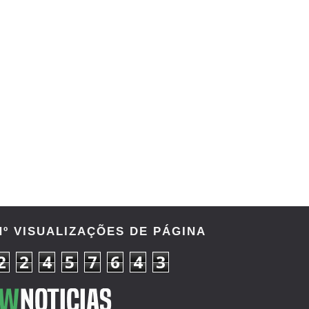
Nº VISUALIZAÇÕES DE PÁGINA
2
2
4
5
7
6
4
3