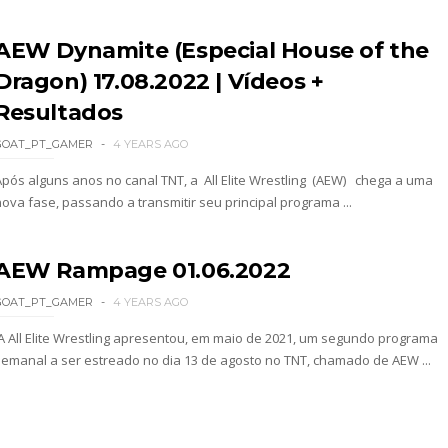
 adiado por várias semanas
AEW Dynamite (Especial House of the
Dragon) 17.08.2022 | Vídeos +
sponde a críticas e deixa aviso claro aos lutad
Resultados
GOAT_PT_GAMER
4 YEARS AGO
 Ray critica promo de Big Cass e sugere utilizaçã
Após alguns anos no canal TNT, a All Elite Wrestling (AEW) chega a uma
nova fase, passando a transmitir seu principal programa ...
: Will Ospreay supera Mark Davis num brutal S
AEW Rampage 01.06.2022
GOAT_PT_GAMER
4 YEARS AGO
A All Elite Wrestling apresentou, em maio de 2021, um segundo programa
dy King, Bandido e Hangman Page conquistam os 
semanal a ser estreado no dia 13 de agosto no TNT, chamado de AEW ...
SLAM MEXICO: Persephone supera Kris Statlander