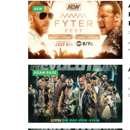
AEW
ADAM PAGE
C