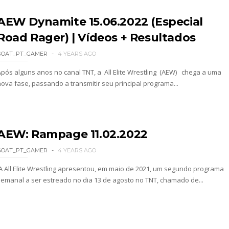
AEW Dynamite 15.06.2022 (Especial
Road Rager) | Vídeos + Resultados
 Jericho, Místico e Darby Allin superam The Don
GOAT_PT_GAMER
4 YEARS AGO
Após alguns anos no canal TNT, a All Elite Wrestling (AEW) chega a uma
nova fase, passando a transmitir seu principal programa...
letcher supera Speedball Mike Bailey em combat
ÇADO PARA O ALL IN: Willow Nightingale e The B
AEW: Rampage 11.02.2022
GOAT_PT_GAMER
4 YEARS AGO
A All Elite Wrestling apresentou, em maio de 2021, um segundo programa
Andrade El Idolo vence combate de tripla ameaç
semanal a ser estreado no dia 13 de agosto no TNT, chamado de...
h Riders vencem confronto caótico após confusã