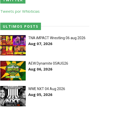
Tweets por WNoticias
ores da WWE
ULTIMOS POSTS
TNA iMPACT Wrestling 06 aug 2026
Aug 07, 2026
o de frases icónicas
AEW Dynamite 05AUG26
treet Fight com arame farpado
Aug 06, 2026
títulos no Grand Slam Mexico
WWE NXT 04 Aug 2026
Aug 05, 2026
 após interferência decisiva de