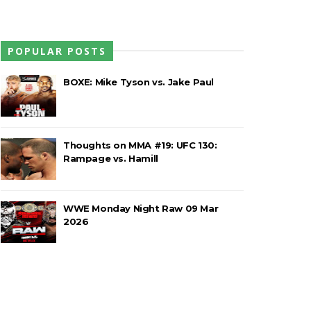
POPULAR POSTS
 Callis Family no Grand Slam Mexico
BOXE: Mike Tyson vs. Jake Paul
e brutal no Grand Slam Mexico
Thoughts on MMA #19: UFC 130:
Rampage vs. Hamill
rawling Birds levam a melhor no Grand
WWE Monday Night Raw 09 Mar
2026
a no Grand Slam Mexico e é
o entre Adam Copeland e Young Bucks