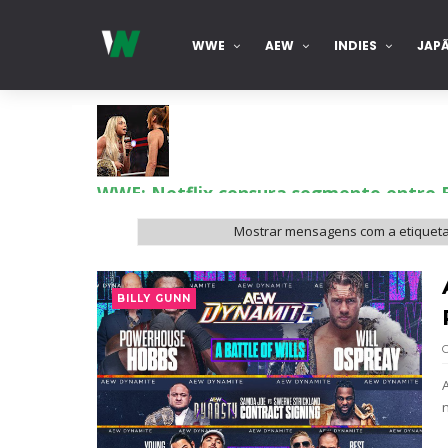
WWE
AEW
INDIES
JAP
WWE: Netflix censura segmento entre 
SCSA867
-
Aug 07 2026
Mostrar mensagens com a etiquet
Estreia no Main Roster à vista? WWE reg
BILLY GUNN
SCSA867
-
Aug 07 2026
Recomeço na AEW: Daniel Garcia revela
SCSA867
-
Aug 07 2026