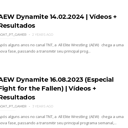
 perto de interromper combate de Brie Bella ap
AEW Dynamite 14.02.2024 | Vídeos +
Resultados
a WWE sem Brie Bella
GOAT_PT_GAMER
2 YEARS AGO
Após alguns anos no canal TNT, a All Elite Wrestling (AEW) chega a uma
ova fase, passando a transmitir seu principal prog...
 All In
gns no México revelado
AEW Dynamite 16.08.2023 (Especial
Fight for the Fallen) | Vídeos +
Resultados
a inúmeras propostas após saída da WWE e pondera
GOAT_PT_GAMER
3 YEARS AGO
Após alguns anos no canal TNT, a All Elite Wrestling (AEW) chega a uma
nova fase, passando a transmitir seu principal programa semanal,...