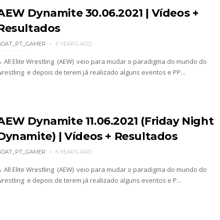
AEW Dynamite 30.06.2021 | Vídeos +
Resultados
nte na WrestleMania 43
GOAT_PT_GAMER
5 YEARS AGO
A All Elite Wrestling (AEW) veio para mudar o paradigma do mundo do
wrestling e depois de terem já realizado alguns eventos e PP...
AEW Dynamite 11.06.2021 (Friday Night
Dynamite) | Vídeos + Resultados
GOAT_PT_GAMER
5 YEARS AGO
A All Elite Wrestling (AEW) veio para mudar o paradigma do mundo do
wrestling e depois de terem já realizado alguns eventos e P...