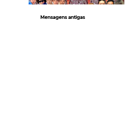
WWE: Lesão de Brie Bella poderá afetar
SCSA867
-
Aug 04 2026
Mensagens antigas
VITÓRIA DRAMÁTICA E ATAQUE DESTRUTIV
Unknown
-
Aug 04 2026
TENSÃO NO RAW: LA Knight confronta 
Unknown
-
Aug 04 2026
WWE: Novidades sobre gravidade da les
SCSA867
-
Aug 04 2026
WWE: Jacy Jayne vê as Fatal Influence 
SCSA867
-
Aug 04 2026
AEW: AEW anuncia data e local do Wre