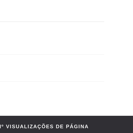
 título histórico a Michael Hayes
World Heavyweight Championship
Nº VISUALIZAÇÕES DE PÁGINA
inental Championship