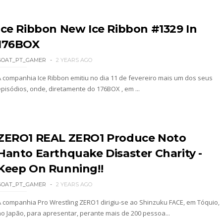
le e Penta superam armadilhas de Dominik Myste
Ice Ribbon New Ice Ribbon #1329 In
176BOX
reakker supera Joe Hendry após interferência e
GOAT_PT_GAMER
2 YEARS AGO
A companhia Ice Ribbon emitiu no dia 11 de fevereiro mais um dos seus
episódios, onde, diretamente do 176BOX , em ...
re guerra com Brock Lesnar e deixa aviso a todo
AW: Becky Lynch e Stephanie Vaquer interromp
ZERO1 REAL ZERO1 Produce Noto
Hanto Earthquake Disaster Charity -
Keep On Running!!
gns no Money in the Bank
GOAT_PT_GAMER
2 YEARS AGO
A companhia Pro Wrestling ZERO1 dirigiu-se ao Shinzuku FACE, em Tóquio,
no Japão, para apresentar, perante mais de 200 pessoa...