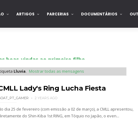
ÃO
ARTIGOS
PARCERIAS
DOCUMENTÁRIOS
OU
s boas-vindas ao primeiro filho
tiqueta
Lluvia
.
Mostrar todas as mensagens
tirou no SummerSlam
CMLL Lady's Ring Lucha Fiesta
GOAT_PT_GAMER
2 YEARS AGO
No dia 25 de fevereiro (com emissão a 02 de março), a CMLL apresentou,
tu destrói Royce Keys em Street Fight e troca g
diretamente do Shin-Kiba 1st RING, em Tóquio no Japão, o even...