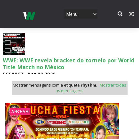
WWE: WWE revela bracket do torneio por World
Title Match no México
SCSA867
-
Aug 09 2026
Mostrar mensagens com a etiqueta
rhythm
.
Mostrar todas
as mensagens
WWE: Possível data de regresso de Rhea Ripley
revelada
ANCHAM
SCSA867
-
Aug 09 2026