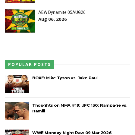
SCSA867
-
Aug 07 2026
AEW Dynamite 05AUG26
Aug 06, 2026
WWE: Possível adversário de Roman Reigns no
México revelado
SCSA867
-
Aug 07 2026
POPULAR POSTS
Agente livre de peso: Kairi Sane revela inúmeras
BOXE: Mike Tyson vs. Jake Paul
propostas após saída da WWE e pondera o
próximo passo
SCSA867
-
Aug 07 2026
Thoughts on MMA #19: UFC 130: Rampage vs.
Hamill
WWE: Regresso de Stephanie Vaquer foi adiado
por várias semanas
SCSA867
-
Aug 06 2026
WWE Monday Night Raw 09 Mar 2026