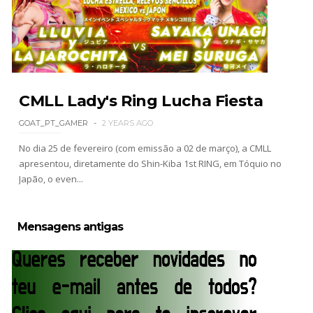
WWE: Roman Reigns anunciado para o Survivor
Series
SCSA867
-
Aug 09 2026
WWE: WWE anuncia estreia histórica do Raw na
CMLL Lady's Ring Lucha Fiesta
Irlanda
GOAT_PT_GAMER
2 YEARS AGO
SCSA867
-
Aug 08 2026
No dia 25 de fevereiro (com emissão a 02 de março), a CMLL
apresentou, diretamente do Shin-Kiba 1st RING, em Tóquio no
Japão, o even...
AEW: Buddy Matthews já está apto a regressar
aos ringues
SCSA867
-
Aug 08 2026
Mensagens antigas
TNA: Elayna Black desafia Xia Brookside para
combate pelo título no Lockdown