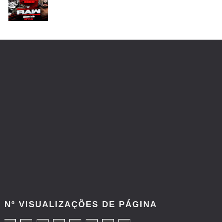
ESTAGNAÇÃO NO MAIN EVENT? Triple H
responde a críticas e deixa aviso claro aos
lutadores da WWE
Unknown
-
Aug 06 2026
REGRESSO IMPRESSIONANTE NO RAW: Bully Ray
critica promo de Big Cass e sugere utilização de
frases icónicas
Unknown
-
Aug 06 2026
GUERRA EXTREMA NO GRAND SLAM MEXICO:
Will Ospreay supera Mark Davis num brutal
Street Fight com arame farpado
Unknown
-
Aug 06 2026
Nº VISUALIZAÇÕES DE PÁGINA