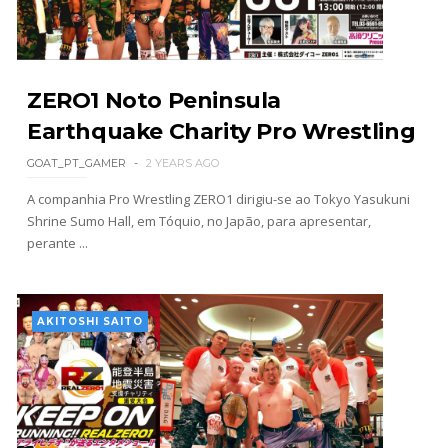
WWE: Possível adversário de Roman Reigns no
México revelado
ZERO1 Noto Peninsula
SCSA867
-
Aug 07 2026
Earthquake Charity Pro Wrestling
GOAT_PT_GAMER
2 YEARS AGO
Agente livre de peso: Kairi Sane revela inúmeras
A companhia Pro Wrestling ZERO1 dirigiu-se ao Tokyo Yasukuni
propostas após saída da WWE e pondera o
Shrine Sumo Hall, em Tóquio, no Japão, para apresentar,
próximo passo
perante ...
SCSA867
-
Aug 07 2026
WWE: Regresso de Stephanie Vaquer foi adiado
AKITOSHI SAITO
por várias semanas
SCSA867
-
Aug 06 2026