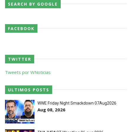
no Underground Match
SEARCH BY GOOGLE
SCSA867
-
Aug 06 2026
FACEBOOK
WWE: Bianca Belair e Montez Ford dão as boas-
vindas ao primeiro filho
SCSA867
-
Aug 05 2026
TWITTER
WWE: WWE anuncia estreia histórica do Raw na
Tweets por WNoticias
Irlanda
SCSA867
-
Aug 08 2026
ULTIMOS POSTS
WWE Friday Night Smackdown 07Aug2026
Aug 08, 2026