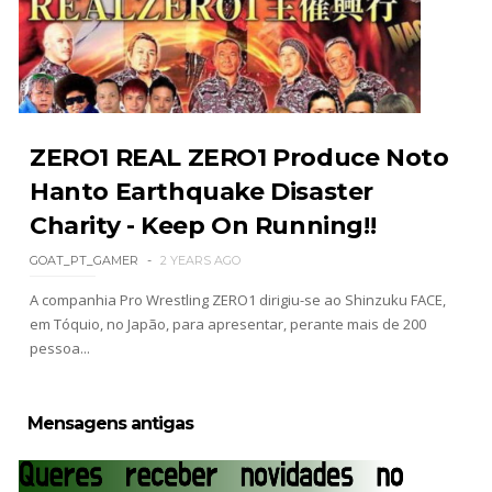
Unknown
-
Aug 06 2026
REVIRAVOLTA SURPREENDENTE NO GRAND
SLAM MEXICO: Persephone supera Kris
Statlander após interferência decisiva de
ZERO1 REAL ZERO1 Produce Noto
Hikaru Shida
Hanto Earthquake Disaster
Unknown
-
Aug 06 2026
Charity - Keep On Running!!
TRIUNFO LENDÁRIO EM CIDADE DO MÉXICO:
Jericho, Místico e Darby Allin superam The Don
GOAT_PT_GAMER
2 YEARS AGO
Callis Family no Grand Slam Mexico
A companhia Pro Wrestling ZERO1 dirigiu-se ao Shinzuku FACE,
Unknown
-
Aug 06 2026
em Tóquio, no Japão, para apresentar, perante mais de 200
pessoa...
RETENÇÃO DRAMÁTICA DO TÍTULO: Kyle
Fletcher supera Speedball Mike Bailey em
Mensagens antigas
combate brutal no Grand Slam Mexico
Unknown
-
Aug 06 2026