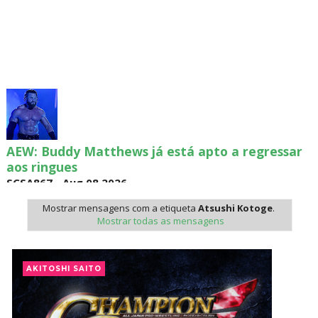
AEW: Buddy Matthews já está apto a regressar
aos ringues
SCSA867
-
Aug 08 2026
Mostrar mensagens com a etiqueta
Atsushi Kotoge
.
Mostrar todas as mensagens
TNA: Elayna Black desafia Xia Brookside para
combate pelo título no Lockdown
AKITOSHI SAITO
SCSA867
-
Aug 08 2026