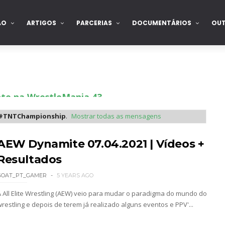
ÃO
ARTIGOS
PARCERIAS
DOCUMENTÁRIOS
OU
nte na WrestleMania 43
#TNTChampionship
.
Mostrar todas as mensagens
Becky Lynch e Liv Morgan no Raw
AEW Dynamite 07.04.2021 | Vídeos +
Resultados
GOAT_PT_GAMER
5 YEARS AGO
ista marca "Vice City" para Lola Vice
A All Elite Wrestling (AEW) veio para mudar o paradigma do mundo do
wrestling e depois de terem já realizado alguns eventos e PPV'...