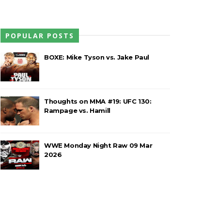
POPULAR POSTS
 após interferência decisiva de
BOXE: Mike Tyson vs. Jake Paul
 Callis Family no Grand Slam Mexico
Thoughts on MMA #19: UFC 130:
Rampage vs. Hamill
e brutal no Grand Slam Mexico
WWE Monday Night Raw 09 Mar
2026
rawling Birds levam a melhor no Grand
a no Grand Slam Mexico e é