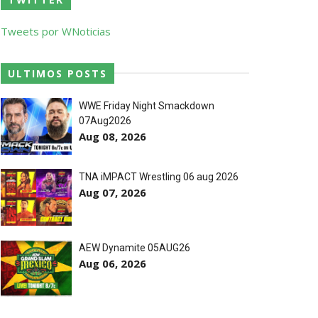
 o próximo passo
Tweets por WNoticias
ULTIMOS POSTS
WWE Friday Night Smackdown
07Aug2026
ores da WWE
Aug 08, 2026
TNA iMPACT Wrestling 06 aug 2026
o de frases icónicas
Aug 07, 2026
treet Fight com arame farpado
AEW Dynamite 05AUG26
Aug 06, 2026
títulos no Grand Slam Mexico