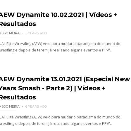
a inúmeras propostas após saída da WWE e pondera
AEW Dynamite 10.02.2021 | Vídeos +
Resultados
 adiado por várias semanas
DIEGO MEIRA
5 YEARS AGO
A All Elite Wrestling (AEW) veio para mudar o paradigma do mundo do
wrestling e depois de terem já realizado alguns eventos e PPV'...
sponde a críticas e deixa aviso claro aos lutad
 Ray critica promo de Big Cass e sugere utilizaçã
AEW Dynamite 13.01.2021 (Especial New
Years Smash - Parte 2) | Vídeos +
Resultados
: Will Ospreay supera Mark Davis num brutal S
DIEGO MEIRA
6 YEARS AGO
A All Elite Wrestling (AEW) veio para mudar o paradigma do mundo do
wrestling e depois de terem já realizado alguns eventos e PPV'...
dy King, Bandido e Hangman Page conquistam os 