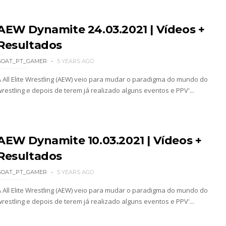
 como Jon Moxley salvou a identidade da empresa 
AEW Dynamite 24.03.2021 | Vídeos +
Resultados
 perto de interromper combate de Brie Bella ap
GOAT_PT_GAMER
5 YEARS AGO
A All Elite Wrestling (AEW) veio para mudar o paradigma do mundo do
wrestling e depois de terem já realizado alguns eventos e PPV'...
a WWE sem Brie Bella
 All In
AEW Dynamite 10.03.2021 | Vídeos +
Resultados
GOAT_PT_GAMER
5 YEARS AGO
gns no México revelado
A All Elite Wrestling (AEW) veio para mudar o paradigma do mundo do
wrestling e depois de terem já realizado alguns eventos e PPV'...