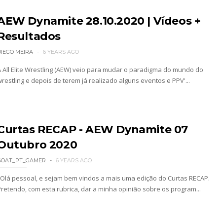
AEW Dynamite 28.10.2020 | Vídeos +
Resultados
SLAM MEXICO: Persephone supera Kris Statlander
DIEGO MEIRA
6 YEARS AGO
A All Elite Wrestling (AEW) veio para mudar o paradigma do mundo do
wrestling e depois de terem já realizado alguns eventos e PPV'...
 Jericho, Místico e Darby Allin superam The Don
letcher supera Speedball Mike Bailey em combat
Curtas RECAP - AEW Dynamite 07
Outubro 2020
GOAT_PT_GAMER
6 YEARS AGO
ÇADO PARA O ALL IN: Willow Nightingale e The B
Olá pessoal, e sejam bem vindos a mais uma edição do Curtas RECAP.
Pretendo, com esta rubrica, dar a minha opinião sobre os program...
Andrade El Idolo vence combate de tripla ameaç