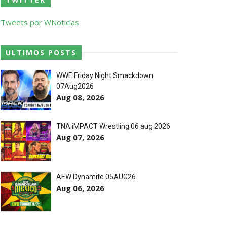
 o próximo passo
Tweets por WNoticias
ULTIMOS POSTS
WWE Friday Night Smackdown
07Aug2026
ores da WWE
Aug 08, 2026
TNA iMPACT Wrestling 06 aug 2026
o de frases icónicas
Aug 07, 2026
treet Fight com arame farpado
AEW Dynamite 05AUG26
Aug 06, 2026
títulos no Grand Slam Mexico