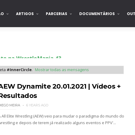
ÃO
ARTIGOS
PARCERIAS
DOCUMENTÁRIOS
OU
nte na WrestleMania 43
ueta
#InnerCircle
.
Mostrar todas as mensagens
Becky Lynch e Liv Morgan no Raw
AEW Dynamite 20.01.2021 | Vídeos +
Resultados
DIEGO MEIRA
6 YEARS AGO
ista marca "Vice City" para Lola Vice
A All Elite Wrestling (AEW) veio para mudar o paradigma do mundo do
wrestling e depois de terem já realizado alguns eventos e PPV'...