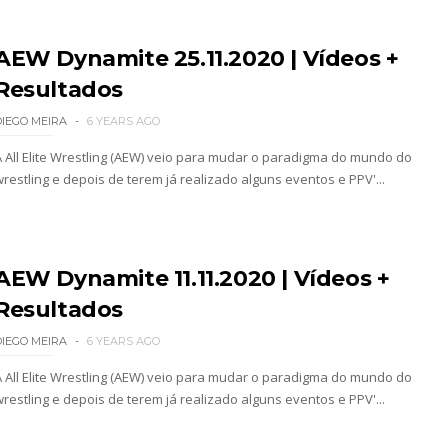
 como Jon Moxley salvou a identidade da empresa 
AEW Dynamite 25.11.2020 | Vídeos +
Resultados
 perto de interromper combate de Brie Bella ap
DIEGO MEIRA
6 YEARS AGO
A All Elite Wrestling (AEW) veio para mudar o paradigma do mundo do
wrestling e depois de terem já realizado alguns eventos e PPV'...
a WWE sem Brie Bella
 All In
AEW Dynamite 11.11.2020 | Vídeos +
Resultados
DIEGO MEIRA
6 YEARS AGO
gns no México revelado
A All Elite Wrestling (AEW) veio para mudar o paradigma do mundo do
wrestling e depois de terem já realizado alguns eventos e PPV'...