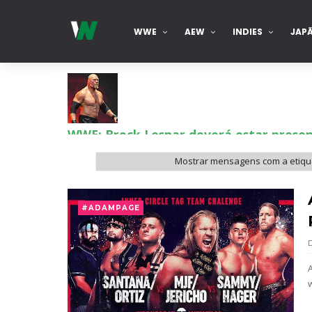
WWE
AEW
INDIES
JAP
WWE: Brock Lesnar deverá estar prese
SCSA867
-
Aug 07 2026
Mostrar mensagens com a etiq
WWE: Netflix censura segmento entre 
#ADAMPAGE
SCSA867
-
Aug 07 2026
Estreia no Main Roster à vista? WWE reg
SCSA867
-
Aug 07 2026