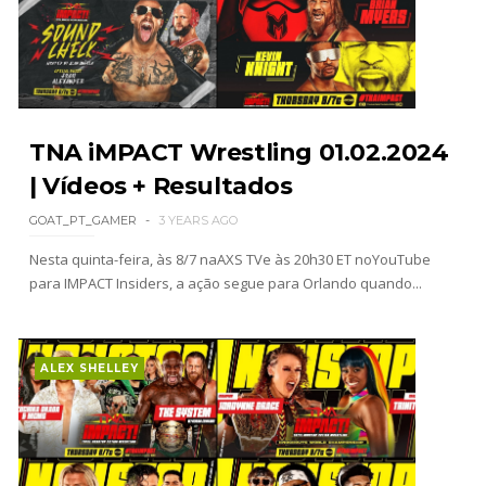
México revelado
SCSA867
-
Aug 07 2026
Agente livre de peso: Kairi Sane revela inúmeras
TNA iMPACT Wrestling 01.02.2024
propostas após saída da WWE e pondera o
próximo passo
| Vídeos + Resultados
SCSA867
-
Aug 07 2026
GOAT_PT_GAMER
3 YEARS AGO
Nesta quinta-feira, às 8/7 naAXS TVe às 20h30 ET noYouTube
WWE: Regresso de Stephanie Vaquer foi adiado
para IMPACT Insiders, a ação segue para Orlando quando...
por várias semanas
SCSA867
-
Aug 06 2026
ALEX SHELLEY
ESTAGNAÇÃO NO MAIN EVENT? Triple H
responde a críticas e deixa aviso claro aos
lutadores da WWE