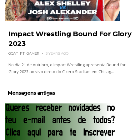
REVIRAVOLTA SURPREENDENTE NO GRAND
SLAM MEXICO: Persephone supera Kris
Statlander após interferência decisiva de
Hikaru Shida
Unknown
-
Aug 06 2026
Impact Wrestling Bound For Glory
2023
TRIUNFO LENDÁRIO EM CIDADE DO MÉXICO:
Jericho, Místico e Darby Allin superam The Don
GOAT_PT_GAMER
3 YEARS AGO
Callis Family no Grand Slam Mexico
No dia 21 de outubro, o Impact Wrestling apresenta Bound for
Unknown
-
Aug 06 2026
Glory 2023 ao vivo direto do Cicero Stadium em Chicag...
RETENÇÃO DRAMÁTICA DO TÍTULO: Kyle
Mensagens antigas
Fletcher supera Speedball Mike Bailey em
combate brutal no Grand Slam Mexico
Unknown
-
Aug 06 2026
VITÓRIA IMPRESSIONANTE E DESAFIO LANÇADO
PARA O ALL IN: Willow Nightingale e The