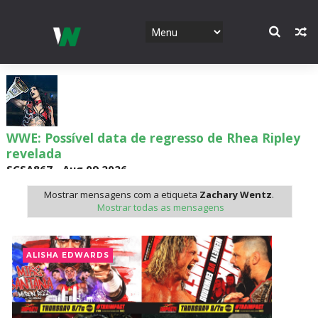
WWE: Possível data de regresso de Rhea Ripley
revelada
SCSA867
-
Aug 09 2026
Mostrar mensagens com a etiqueta
Zachary Wentz
.
Mostrar todas as mensagens
WWE: Roman Reigns anunciado para o Survivor
Series
ALISHA EDWARDS
SCSA867
-
Aug 09 2026