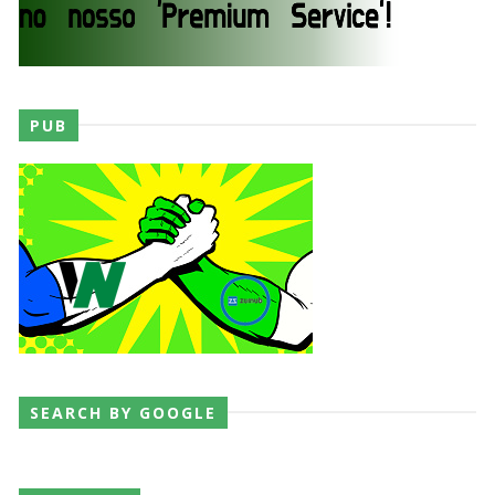
Brawling Birds levam a melhor no Grand Slam
Mexico
Unknown
-
Aug 06 2026
WWE: Chelsea Green é apresentada como WWE
PUB
Women´s Champion no SmackDown
SCSA867
-
Aug 09 2026
WWE: WWE revela bracket do torneio por World
Title Match no México
SCSA867
-
Aug 09 2026
SEARCH BY GOOGLE