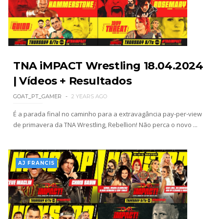
WWE: Possível adversário de Roman Reigns no
México revelado
SCSA867
-
Aug 07 2026
TNA iMPACT Wrestling 18.04.2024
| Vídeos + Resultados
Agente livre de peso: Kairi Sane revela inúmeras
propostas após saída da WWE e pondera o
GOAT_PT_GAMER
2 YEARS AGO
próximo passo
É a parada final no caminho para a extravagância pay-per-view
SCSA867
-
Aug 07 2026
de primavera da TNA Wrestling, Rebellion! Não perca o novo ...
WWE: Regresso de Stephanie Vaquer foi adiado
por várias semanas
AJ FRANCIS
SCSA867
-
Aug 06 2026
ESTAGNAÇÃO NO MAIN EVENT? Triple H