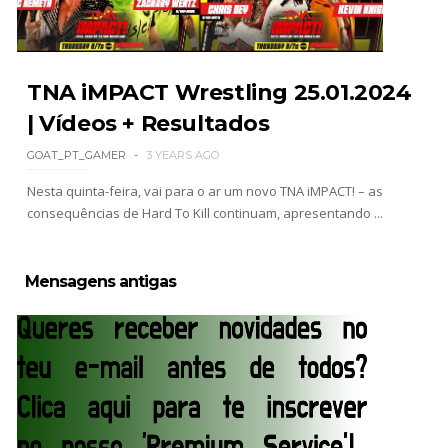
SCSA867
-
Aug 06 2026
TNA iMPACT Wrestling 25.01.2024
WWE: Bianca Belair e Montez Ford dão as boas-
vindas ao primeiro filho
| Vídeos + Resultados
SCSA867
-
Aug 05 2026
GOAT_PT_GAMER
3 YEARS AGO
Nesta quinta-feira, vai para o ar um novo TNA iMPACT! – as
consequências de Hard To Kill continuam, apresentando ...
WWE: WWE anuncia estreia histórica do Raw na
Irlanda
SCSA867
-
Aug 08 2026
Mensagens antigas
AEW: Buddy Matthews já está apto a regressar
aos ringues
SCSA867
-
Aug 08 2026