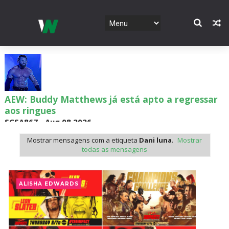
AEW: Buddy Matthews já está apto a regressar
aos ringues
SCSA867
-
Aug 08 2026
Mostrar mensagens com a etiqueta
Dani luna
.
Mostrar
todas as mensagens
TNA: Elayna Black desafia Xia Brookside para
combate pelo título no Lockdown
ALISHA EDWARDS
SCSA867
-
Aug 08 2026