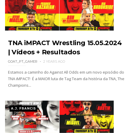
WWE: Brock Lesnar deverá estar presente na
WrestleMania 43
SCSA867
-
Aug 07 2026
WWE: Netflix censura segmento entre Becky
TNA iMPACT Wrestling 15.05.2024
Lynch e Liv Morgan no Raw
| Vídeos + Resultados
SCSA867
-
Aug 07 2026
GOAT_PT_GAMER
2 YEARS AGO
Estamos a caminho do Against All Odds em um novo episódio do
TNA iMPACT! É a MAIOR luta de Tag Team da história da TNA, The
Estreia no Main Roster à vista? WWE regista
Champions...
marca "Vice City" para Lola Vice
SCSA867
-
Aug 07 2026
A.J. FRANCIS
Recomeço na AEW: Daniel Garcia revela como
Jon Moxley salvou a identidade da empresa