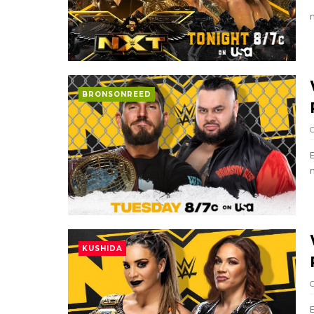
SCSA867
-
Aug 07 2026
Agente livre de peso: Kairi Sane revel
SCSA867
-
Aug 07 2026
BRONSONREED
WWE: Regresso de Stephanie Vaquer foi
SCSA867
-
Aug 06 2026
ESTAGNAÇÃO NO MAIN EVENT? Triple H re
Unknown
-
Aug 06 2026
REGRESSO IMPRESSIONANTE NO RAW: Bully
KUSHIDA
Unknown
-
Aug 06 2026
GUERRA EXTREMA NO GRAND SLAM MEXICO