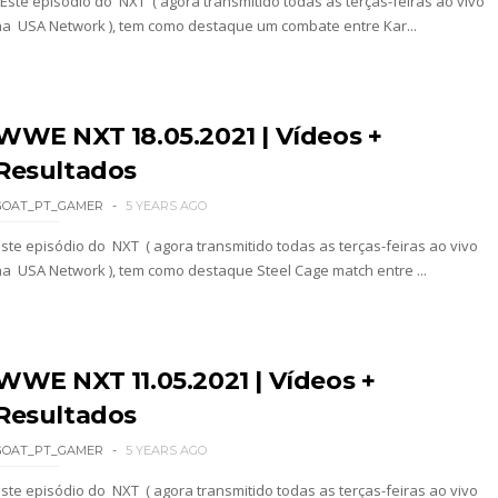
Este episódio do NXT ( agora transmitido todas as terças-feiras ao vivo
na USA Network ), tem como destaque um combate entre Kar...
a inúmeras propostas após saída da WWE e pondera
WWE NXT 18.05.2021 | Vídeos +
Resultados
 adiado por várias semanas
GOAT_PT_GAMER
5 YEARS AGO
Este episódio do NXT ( agora transmitido todas as terças-feiras ao vivo
na USA Network ), tem como destaque Steel Cage match entre ...
sponde a críticas e deixa aviso claro aos lutad
WWE NXT 11.05.2021 | Vídeos +
 Ray critica promo de Big Cass e sugere utilizaçã
Resultados
GOAT_PT_GAMER
5 YEARS AGO
: Will Ospreay supera Mark Davis num brutal S
Este episódio do NXT ( agora transmitido todas as terças-feiras ao vivo