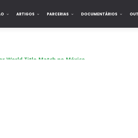
ÃO
ARTIGOS
PARCERIAS
DOCUMENTÁRIOS
OU
or World Title Match no México
 Ripley revelada
rvivor Series