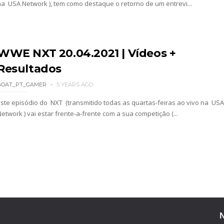
na USA Network ), tem como destaque o retorno de um entrevi...
como WWE Women´s Champion no SmackDown
WWE NXT 20.04.2021 | Vídeos +
Resultados
GOAT_PT_GAMER
5 YEARS AGO
Este episódio do NXT (transmitido todas as quartas-feiras ao vivo na USA
etwork ) vai estar frente-a-frente com a sua competição (...