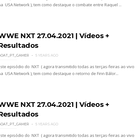
na USA Network ), tem como destaque o combate entre Raquel ...
dy King, Bandido e Hangman Page conquistam os 
WWE NXT 27.04.2021 | Vídeos +
Resultados
SLAM MEXICO: Persephone supera Kris Statlander
GOAT_PT_GAMER
5 YEARS AGO
Este episódio do NXT ( agora transmitido todas as terças-feiras ao vivo
na USA Network ), tem como destaque o retorno de Finn Bálor...
 Jericho, Místico e Darby Allin superam The Don
WWE NXT 27.04.2021 | Vídeos +
letcher supera Speedball Mike Bailey em combat
Resultados
GOAT_PT_GAMER
5 YEARS AGO
ÇADO PARA O ALL IN: Willow Nightingale e The B
Este episódio do NXT ( agora transmitido todas as terças-feiras ao vivo