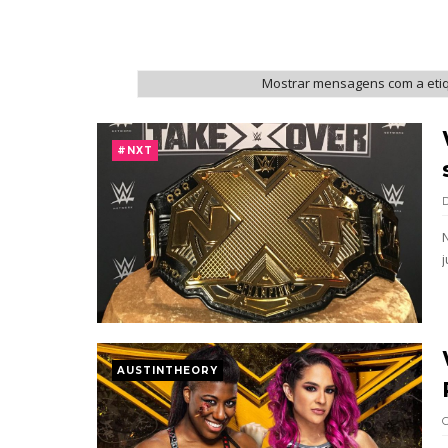
WWE: WWE anuncia estreia histórica do
SCSA867
-
Aug 08 2026
Mostrar mensagens com a eti
AEW: Buddy Matthews já está apto a re
SCSA867
-
Aug 08 2026
#NXT
TNA: Elayna Black desafia Xia Brooksi
SCSA867
-
Aug 08 2026
j
WWE: Brock Lesnar deverá estar prese
SCSA867
-
Aug 07 2026
WWE: Netflix censura segmento entre 
AUSTINTHEORY
SCSA867
-
Aug 07 2026