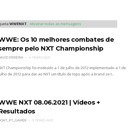
 Raw na Irlanda
queta
WWENXT
.
Mostrar todas as mensagens
gressar aos ringues
WWE: Os 10 melhores combates de
sempre pelo NXT Championship
de para combate pelo título no Lockdown
DAVID PEREIRA
4 YEARS AGO
NXT Championship foi instituído a 1 de julho de 2012 Implementado a 1 de
ulho de 2012 para dar ao NXT um título de topo após a brand se t...
nte na WrestleMania 43
WWE NXT 08.06.2021 | Vídeos +
Becky Lynch e Liv Morgan no Raw
Resultados
GOAT_PT_GAMER
5 YEARS AGO