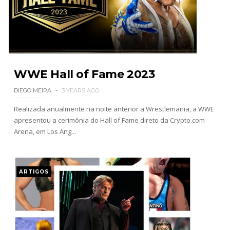
Drama no SummerSlam 2026: WWE esteve perto
de interromper combate de Brie Bella após
lesão grave no ombro
SCSA867
-
Aug 07 2026
WWE: Nikki Bella não quer continuar na WWE
WWE Hall of Fame 2023
sem Brie Bella
DIEGO MEIRA
3 YEARS AGO
SCSA867
-
Aug 07 2026
Realizada anualmente na noite anterior a Wrestlemania, a WWE
apresentou a cerimônia do Hall of Fame direto da Crypto.com
Arena, em Los Ang...
AEW: Samoa Joe faz tease de regresso no All In
SCSA867
-
Aug 07 2026
ARTIGOS
WWE: Possível adversário de Roman Reigns no
México revelado