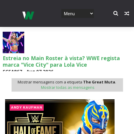
Estreia no Main Roster à vista? WWE regista
marca "Vice City" para Lola Vice
SCSA867
-
Aug 07 2026
Mostrar mensagens com a etiqueta
The Great Muta
.
Mostrar todas as mensagens
Recomeço na AEW: Daniel Garcia revela como
Jon Moxley salvou a identidade da empresa
ANDY KAUFMAN
junto dos fãs
SCSA867
-
Aug 07 2026