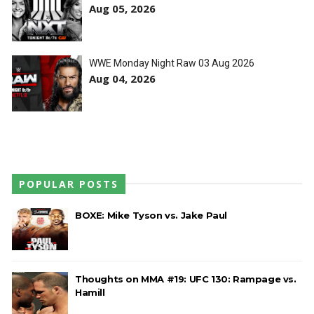
e JD McDonagh
Aug 05, 2026
Unknown
-
Aug 05 2026
WWE Monday Night Raw 03 Aug 2026
DOMÍNIO E PERTURBAÇÃO NO RAW: Bron
Aug 04, 2026
Breakker supera Joe Hendry após interferência
e confusão fora do ringue
Unknown
-
Aug 05 2026
WWE: Netflix censura segmento entre Becky
Lynch e Liv Morgan no Raw
POPULAR POSTS
SCSA867
-
Aug 07 2026
BOXE: Mike Tyson vs. Jake Paul
Thoughts on MMA #19: UFC 130: Rampage vs.
Hamill