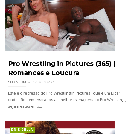
AEW: AEW anuncia data e local do
WrestleDream
SCSA867
-
Aug 04 2026
WWE: CM Punk reage ao Moonsault mal
executado no SummerSlam
SCSA867
-
Aug 04 2026
Pro Wrestling in Pictures (365) |
Romances e Loucura
Emoção e provocação no SummerSlam: Chelsea
CHRIS JRM
7 YEARS AGO
Green revela conversa com Triple H e dedica
título histórico a Michael Hayes
Este é o regresso do Pro Wrestling In Pictures , que é um lugar
onde são demonstradas as melhores imagens do Pro Wrestling ,
SCSA867
-
Aug 03 2026
sejam estas emo...
ÉPICO NO SUMMERSLAM: Roman Reigns supera
Seth Rollins em guerra brutal e retém o World
BRIE BELLA
Heavyweight Championship