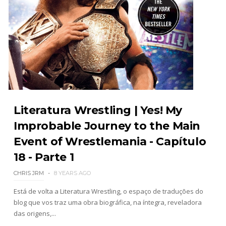
Unknown
-
Aug 03 2026
WWE: Roman Reigns revela o que disse a Seth
Rollins durante combate no SummerSlam
SCSA867
-
Aug 03 2026
Literatura Wrestling | Yes! My
NOVO CAMPEÃO NO SUMMERSLAM: Chad Gable
faz Penta desistir e conquista o
Improbable Journey to the Main
Intercontinental Championship
Event of Wrestlemania - Capítulo
Unknown
-
Aug 03 2026
18 - Parte 1
CHRIS JRM
8 YEARS AGO
CAOS E MAGIA NO SUMMERSLAM: Danhausen
amaldiçoa Dominik Mysterio e vence o "Human
Está de volta a Literatura Wrestling, o espaço de traduções do
Monies on a Pole Match" com ajuda insólita
blog que vos traz uma obra biográfica, na íntegra, reveladora
Unknown
-
Aug 03 2026
das origens,...