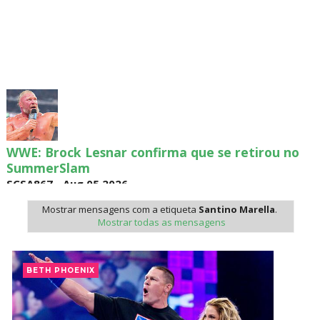
WWE: Brock Lesnar confirma que se retirou no
SummerSlam
SCSA867
-
Aug 05 2026
Mostrar mensagens com a etiqueta
Santino Marella
.
Mostrar todas as mensagens
VIOLÊNCIA DESMEDIDA NO RAW: Jacob Fatu
destrói Royce Keys em Street Fight e troca
BETH PHOENIX
gestos tensos com Roman Reigns
Unknown
-
Aug 05 2026