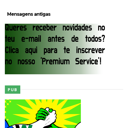
Oba Femi resiste a Brock Lesnar, vence no topo
do tronco exposto e recebe aprovação de lenda
Unknown
-
Aug 03 2026
Mensagens antigas
WWE: Lola Vice despede-se do NXT após derrota
no Underground Match
SCSA867
-
Aug 06 2026
WWE: Bianca Belair e Montez Ford dão as boas-
vindas ao primeiro filho
SCSA867
-
Aug 05 2026
PUB