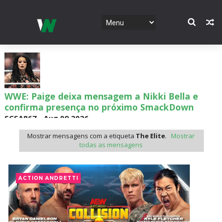
WWE: Paige deixa mensagem a Nikki Bella e
confirma presença no próximo SmackDown
SCSA867
-
Aug 09 2026
Mostrar mensagens com a etiqueta
The Elite
.
Mostrar
todas as mensagens
WWE: Chelsea Green é apresentada como WWE
Women´s Champion no SmackDown
ACTION ANDRETTI
SCSA867
-
Aug 09 2026