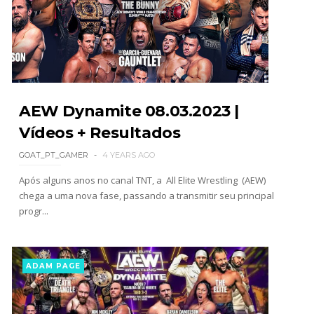
Statlander após interferência decisiva de
Hikaru Shida
Unknown
-
Aug 06 2026
TRIUNFO LENDÁRIO EM CIDADE DO MÉXICO:
Jericho, Místico e Darby Allin superam The Don
Callis Family no Grand Slam Mexico
AEW Dynamite 08.03.2023 |
Unknown
-
Aug 06 2026
Vídeos + Resultados
GOAT_PT_GAMER
4 YEARS AGO
WWE: Chelsea Green revela que sofreu fratura
no osso orbital
Após alguns anos no canal TNT, a All Elite Wrestling (AEW)
SCSA867
-
Aug 10 2026
chega a uma nova fase, passando a transmitir seu principal
progr...
ADAM PAGE