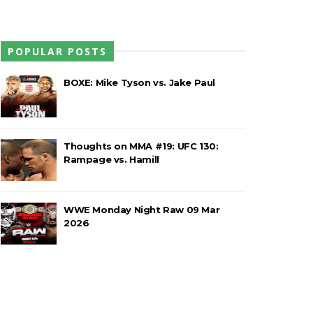
POPULAR POSTS
BOXE: Mike Tyson vs. Jake Paul
Thoughts on MMA #19: UFC 130:
Rampage vs. Hamill
 abalroado por Big Cass
WWE Monday Night Raw 09 Mar
2026
eight Championship