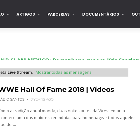
ÃO
ARTIGOS
PARCERIAS
DOCUMENTÁRIOS
OU
SLAM MEXICO: Persephone supera Kris Statlander
ueta
Live Stream
.
Mostrar todas as mensagens
 Jericho, Místico e Darby Allin superam The Don
WWE Hall Of Fame 2018 | Vídeos
FÁBIO SANTOS
8 YEARS AGO
Como a tradição anual manda, duas noites antes da Wrestlemania
letcher supera Speedball Mike Bailey em combat
acontece uma das maiores cerimónias para homenagear todos aqueles
ue der...