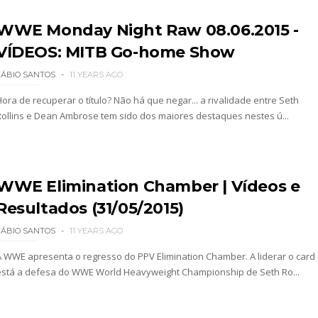
WWE Monday Night Raw 08.06.2015 -
VÍDEOS: MITB Go-home Show
gns no Money in the Bank
FÁBIO SANTOS
11 YEARS AGO
Hora de recuperar o título? Não há que negar... a rivalidade entre Seth
Rollins e Dean Ambrose tem sido dos maiores destaques nestes ú...
 regresso de AJ Lee
O NO RAW: Je'Von Evans supera Ethan Page mas é
WWE Elimination Chamber | Vídeos e
Resultados (31/05/2015)
FÁBIO SANTOS
11 YEARS AGO
Roman Reigns e exige combate pelo World Heavyw
A WWE apresenta o regresso do PPV Elimination Chamber. A liderar o card
está a defesa do WWE World Heavyweight Championship de Seth Ro...
ão de Brie Bella