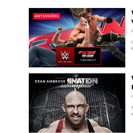
Unknown
-
Aug 05 2026
ANTEVISÕES
WWE: Possível adversário de Roman Rei
SCSA867
-
Aug 05 2026
WWE: Lesão de Brie Bella poderá afetar
SCSA867
-
Aug 04 2026
VITÓRIA DRAMÁTICA E ATAQUE DESTRUTIV
DEAN AMBROSE
Unknown
-
Aug 04 2026
TENSÃO NO RAW: LA Knight confronta 
Unknown
-
Aug 04 2026
WWE: Novidades sobre gravidade da les