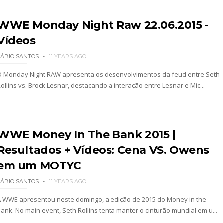
tirou no SummerSlam
WWE Monday Night Raw 22.06.2015 -
Vídeos
tu destrói Royce Keys em Street Fight e troca g
FÁBIO SANTOS
11 YEARS AGO
O Monday Night RAW apresenta os desenvolvimentos da feud entre Seth
ollins vs. Brock Lesnar, destacando a interação entre Lesnar e Mic...
le e Penta superam armadilhas de Dominik Myste
reakker supera Joe Hendry após interferência e
WWE Money In The Bank 2015 |
Resultados + Vídeos: Cena VS. Owens
em um MOTYC
re guerra com Brock Lesnar e deixa aviso a todo
FÁBIO SANTOS
11 YEARS AGO
A WWE apresentou neste domingo, a edição de 2015 do Money in the
Bank. No main event, Seth Rollins tenta manter o cinturão mundial em u...
AW: Becky Lynch e Stephanie Vaquer interromp