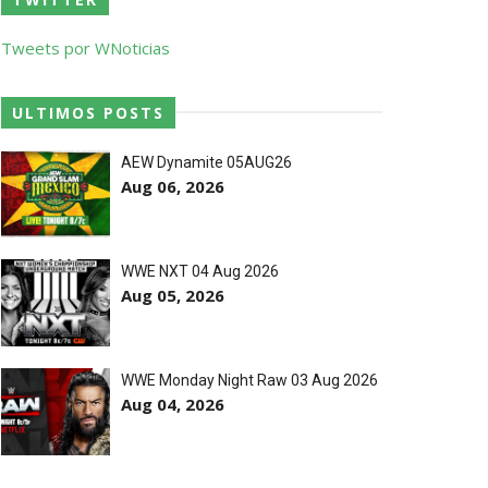
Tweets por WNoticias
estos tensos com Roman Reigns
ULTIMOS POSTS
AEW Dynamite 05AUG26
Aug 06, 2026
rio e JD McDonagh
WWE NXT 04 Aug 2026
 confusão fora do ringue
Aug 05, 2026
 o balneário da WWE
WWE Monday Night Raw 03 Aug 2026
Aug 04, 2026
em celebração do The Judgment Day