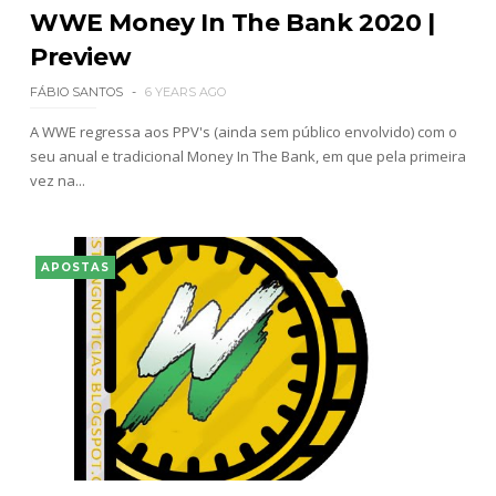
WWE Money In The Bank 2020 |
Preview
FÁBIO SANTOS
6 YEARS AGO
A WWE regressa aos PPV's (ainda sem público envolvido) com o
seu anual e tradicional Money In The Bank, em que pela primeira
vez na...
APOSTAS