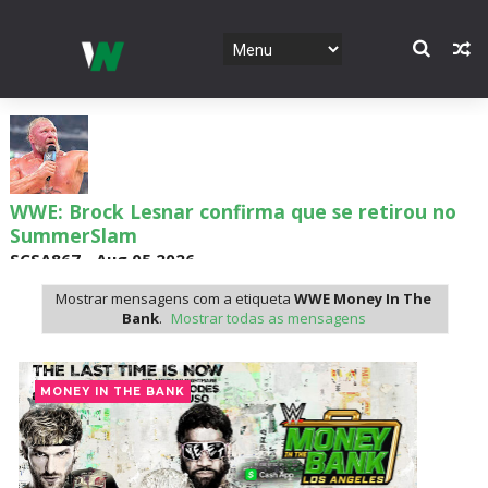
WWE: Brock Lesnar confirma que se retirou no
SummerSlam
SCSA867
-
Aug 05 2026
Mostrar mensagens com a etiqueta
WWE Money In The
Bank
.
Mostrar todas as mensagens
VIOLÊNCIA DESMEDIDA NO RAW: Jacob Fatu
destrói Royce Keys em Street Fight e troca
MONEY IN THE BANK
gestos tensos com Roman Reigns
Unknown
-
Aug 05 2026