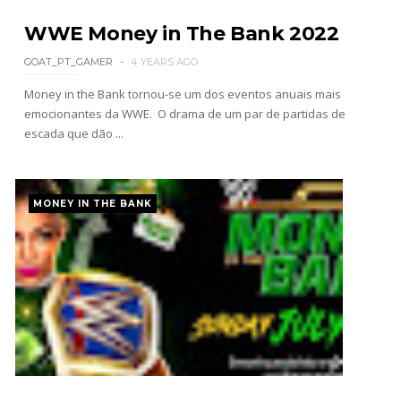
CAOS NO SUMMERSLAM: Chelsea Green
WWE Money in The Bank 2022
aproveita interferências e conquista o Interim
Women's Championship em combate de escadas
GOAT_PT_GAMER
4 YEARS AGO
Unknown
-
Aug 03 2026
Money in the Bank tornou-se um dos eventos anuais mais
emocionantes da WWE. O drama de um par de partidas de
MUDANÇA DE TÍTULO NO SUMMERSLAM: Baron
escada que dão ...
Corbin surpreende Trick Williams e conquista o
United States Championship
Unknown
-
Aug 03 2026
MONEY IN THE BANK
DESFECHO IMPREVISÍVEL NO SUMMERSLAM:
Kevin Owens supera Sami Zayn, GUNTHER e Finn
Bálor para garantir oportunidade pelo título
mundial
Unknown
-
Aug 03 2026
GUERRA NO HELL IN A CELL DO SUMMERSLAM:
Oba Femi resiste a Brock Lesnar, vence no topo