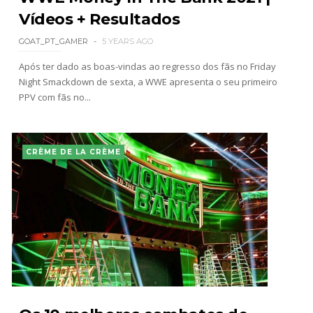
Vídeos + Resultados
GOAT_PT_GAMER
5 YEARS AGO
Após ter dado as boas-vindas ao regresso dos fãs no Friday
Night Smackdown de sexta, a WWE apresenta o seu primeiro
PPV com fãs no...
CRÈME DE LA CRÈME