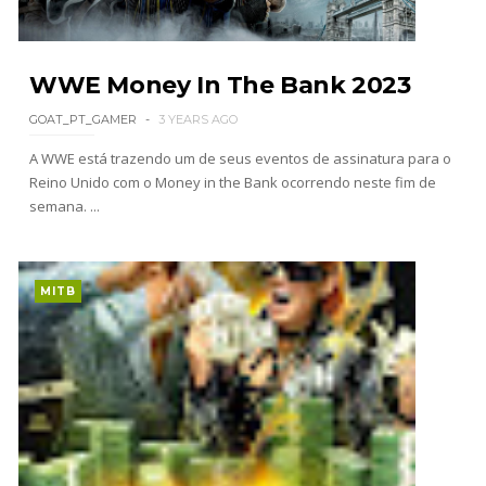
WrestleDream
SCSA867
-
Aug 04 2026
WWE Money In The Bank 2023
GOAT_PT_GAMER
3 YEARS AGO
WWE: CM Punk reage ao Moonsault mal
executado no SummerSlam
A WWE está trazendo um de seus eventos de assinatura para o
SCSA867
-
Aug 04 2026
Reino Unido com o Money in the Bank ocorrendo neste fim de
semana. ...
Emoção e provocação no SummerSlam: Chelsea
Green revela conversa com Triple H e dedica
MITB
título histórico a Michael Hayes
SCSA867
-
Aug 03 2026
ÉPICO NO SUMMERSLAM: Roman Reigns supera
Seth Rollins em guerra brutal e retém o World
Heavyweight Championship