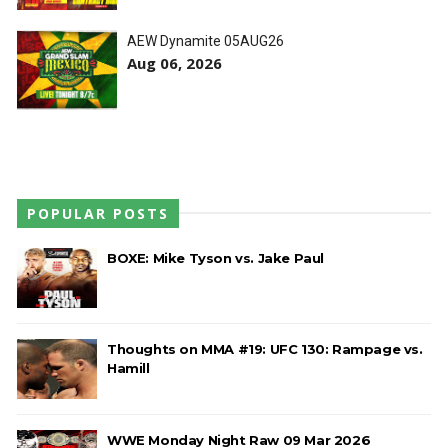
REGRESSO IMPRESSIONANTE NO RAW: Bully Ray
AEW Dynamite 05AUG26
critica promo de Big Cass e sugere utilização de
Aug 06, 2026
frases icónicas
Unknown
-
Aug 06 2026
GUERRA EXTREMA NO GRAND SLAM MEXICO:
Will Ospreay supera Mark Davis num brutal
Street Fight com arame farpado
POPULAR POSTS
Unknown
-
Aug 06 2026
BOXE: Mike Tyson vs. Jake Paul
NOVOS CAMPEÕES DE TRIOS NA AEW: Brody
King, Bandido e Hangman Page conquistam os
títulos no Grand Slam Mexico
Thoughts on MMA #19: UFC 130: Rampage vs.
Unknown
-
Aug 06 2026
Hamill
REVIRAVOLTA SURPREENDENTE NO GRAND
WWE Monday Night Raw 09 Mar 2026