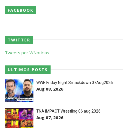
FACEBOOK
Agente livre de peso: Kairi Sane revela inúmeras
propostas após saída da WWE e pondera o
próximo passo
TWITTER
SCSA867
-
Aug 07 2026
Tweets por WNoticias
WWE: Regresso de Stephanie Vaquer foi adiado
por várias semanas
ULTIMOS POSTS
SCSA867
-
Aug 06 2026
WWE Friday Night Smackdown 07Aug2026
Aug 08, 2026
ESTAGNAÇÃO NO MAIN EVENT? Triple H
responde a críticas e deixa aviso claro aos
TNA iMPACT Wrestling 06 aug 2026
lutadores da WWE
Aug 07, 2026
Unknown
-
Aug 06 2026