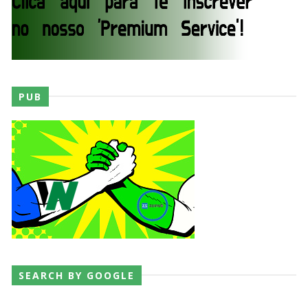
Drama no SummerSlam 2026: WWE esteve perto
de interromper combate de Brie Bella após
lesão grave no ombro
SCSA867
-
Aug 07 2026
WWE: Nikki Bella não quer continuar na WWE
PUB
sem Brie Bella
SCSA867
-
Aug 07 2026
AEW: Samoa Joe faz tease de regresso no All In
SCSA867
-
Aug 07 2026
WWE: Possível adversário de Roman Reigns no
SEARCH BY GOOGLE
México revelado
SCSA867
-
Aug 07 2026