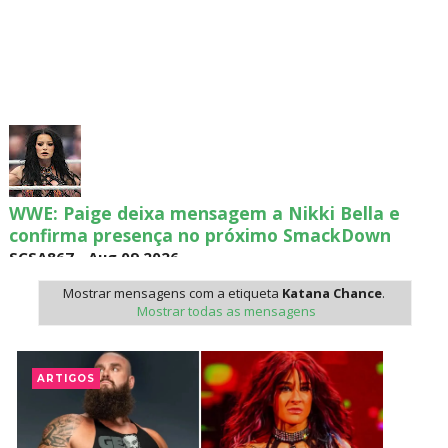
WWE: Paige deixa mensagem a Nikki Bella e
confirma presença no próximo SmackDown
SCSA867
-
Aug 09 2026
Mostrar mensagens com a etiqueta
Katana Chance
.
Mostrar todas as mensagens
WWE: Chelsea Green é apresentada como WWE
Women´s Champion no SmackDown
ARTIGOS
SCSA867
-
Aug 09 2026