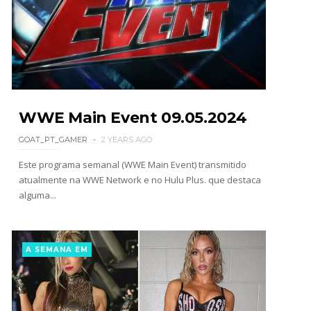
SCSA867
-
Aug 08 2026
AEW: Buddy Matthews já está apto a regressar
aos ringues
SCSA867
-
Aug 08 2026
WWE Main Event 09.05.2024
GOAT_PT_GAMER
2 YEARS AGO
Este programa semanal (WWE Main Event) transmitido
TNA: Elayna Black desafia Xia Brookside para
atualmente na WWE Network e no Hulu Plus. que destaca
combate pelo título no Lockdown
alguma...
SCSA867
-
Aug 08 2026
A SEMANA EM
WWE: Brock Lesnar deverá estar presente na
WrestleMania 43
SCSA867
-
Aug 07 2026