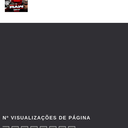
SLAM MEXICO: Persephone supera Kris
Statlander após interferência decisiva de
Hikaru Shida
Unknown
-
Aug 06 2026
TRIUNFO LENDÁRIO EM CIDADE DO MÉXICO:
Jericho, Místico e Darby Allin superam The Don
Callis Family no Grand Slam Mexico
Unknown
-
Aug 06 2026
WWE: Chelsea Green revela que sofreu fratura
no osso orbital
SCSA867
-
Aug 10 2026
Nº VISUALIZAÇÕES DE PÁGINA