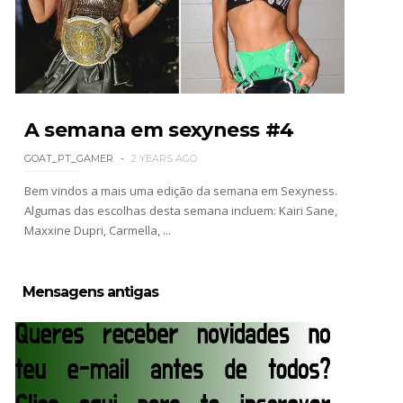
WWE: Netflix censura segmento entre Becky
Lynch e Liv Morgan no Raw
SCSA867
-
Aug 07 2026
A semana em sexyness #4
GOAT_PT_GAMER
2 YEARS AGO
Estreia no Main Roster à vista? WWE regista
marca "Vice City" para Lola Vice
Bem vindos a mais uma edição da semana em Sexyness.
SCSA867
-
Aug 07 2026
Algumas das escolhas desta semana incluem: Kairi Sane,
Maxxine Dupri, Carmella, ...
Recomeço na AEW: Daniel Garcia revela como
Mensagens antigas
Jon Moxley salvou a identidade da empresa
junto dos fãs
SCSA867
-
Aug 07 2026