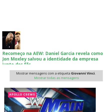
Recomeço na AEW: Daniel Garcia revela como
Jon Moxley salvou a identidade da empresa
junto dos fãs
SCSA867
-
Aug 07 2026
Mostrar mensagens com a etiqueta
Giovanni Vinci
.
Mostrar todas as mensagens
Drama no SummerSlam 2026: WWE esteve perto
de interromper combate de Brie Bella após
APOLLO CREWS
lesão grave no ombro
SCSA867
-
Aug 07 2026