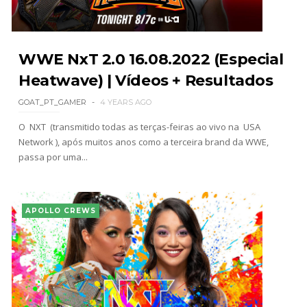
WWE NxT 2.0 16.08.2022 (Especial
Heatwave) | Vídeos + Resultados
GOAT_PT_GAMER
4 YEARS AGO
O NXT (transmitido todas as terças-feiras ao vivo na USA
Network ), após muitos anos como a terceira brand da WWE,
passa por uma...
APOLLO CREWS