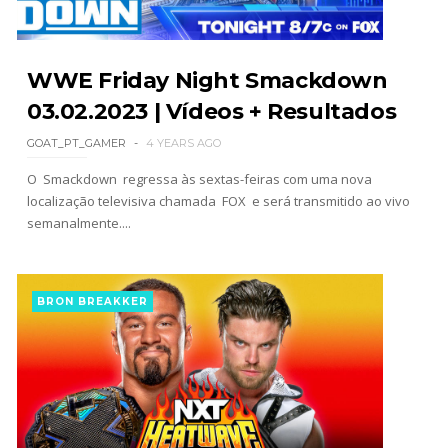
SCSA867
-
Aug 07 2026
WWE Friday Night Smackdown
WWE: Netflix censura segmento entre Becky
03.02.2023 | Vídeos + Resultados
Lynch e Liv Morgan no Raw
GOAT_PT_GAMER
4 YEARS AGO
SCSA867
-
Aug 07 2026
O Smackdown regressa às sextas-feiras com uma nova
localização televisiva chamada FOX e será transmitido ao vivo
semanalmente....
Estreia no Main Roster à vista? WWE regista
marca "Vice City" para Lola Vice
SCSA867
-
Aug 07 2026
BRON BREAKKER
Recomeço na AEW: Daniel Garcia revela como
Jon Moxley salvou a identidade da empresa
junto dos fãs
SCSA867
-
Aug 07 2026