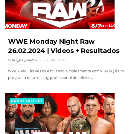
próximo passo
SCSA867
-
Aug 07 2026
WWE: Regresso de Stephanie Vaquer foi adiado
por várias semanas
WWE Monday Night Raw
SCSA867
-
Aug 06 2026
26.02.2024 | Vídeos + Resultados
GOAT_PT_GAMER
2 YEARS AGO
ESTAGNAÇÃO NO MAIN EVENT? Triple H
WWE RAW (às vezes estilizado simplesmente como RAW ) é um
responde a críticas e deixa aviso claro aos
programa de wrestling profissional de televis...
lutadores da WWE
Unknown
-
Aug 06 2026
BOBBY LASHLEY
REGRESSO IMPRESSIONANTE NO RAW: Bully Ray
critica promo de Big Cass e sugere utilização de
frases icónicas
Unknown
-
Aug 06 2026