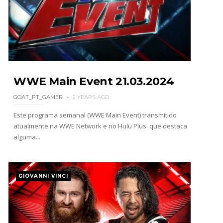
WWE: Nikki Bella não quer continuar na WWE
sem Brie Bella
SCSA867
-
Aug 07 2026
AEW: Samoa Joe faz tease de regresso no All In
WWE Main Event 21.03.2024
SCSA867
-
Aug 07 2026
GOAT_PT_GAMER
2 YEARS AGO
Este programa semanal (WWE Main Event) transmitido
atualmente na WWE Network e no Hulu Plus. que destaca
alguma...
WWE: Possível adversário de Roman Reigns no
México revelado
SCSA867
-
Aug 07 2026
GIOVANNI VINCI
Agente livre de peso: Kairi Sane revela inúmeras
propostas após saída da WWE e pondera o