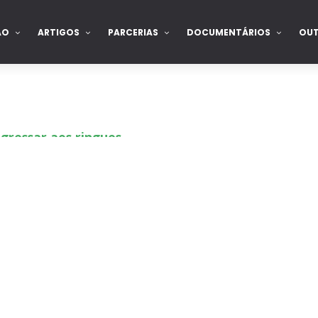
ÃO
ARTIGOS
PARCERIAS
DOCUMENTÁRIOS
OU
gressar aos ringues
de para combate pelo título no Lockdown
nte na WrestleMania 43