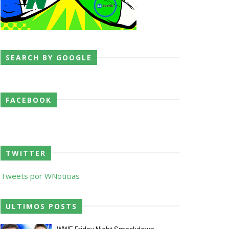
SEARCH BY GOOGLE
 o próximo passo
FACEBOOK
TWITTER
Tweets por WNoticias
ores da WWE
ULTIMOS POSTS
o de frases icónicas