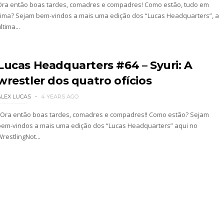
 All In
Ora então boas tardes, comadres e compadres! Como estão, tudo em
cima? Sejam bem-vindos a mais uma edição dos “Lucas Headquarters”, a
ltima...
gns no México revelado
Lucas Headquarters #64 – Syuri: A
wrestler dos quatro ofícios
a inúmeras propostas após saída da WWE e pondera
ALEX LUCAS
4 YEARS AGO
Ora então boas tardes, comadres e compadres!! Como estão? Sejam
bem-vindos a mais uma edição dos “Lucas Headquarters” aqui no
 adiado por várias semanas
restlingNot...
sponde a críticas e deixa aviso claro aos lutad
 Ray critica promo de Big Cass e sugere utilizaçã