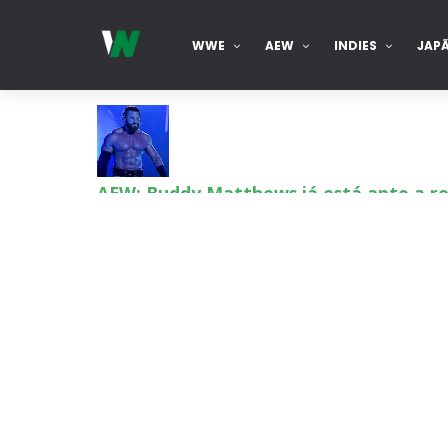
WWE
AEW
INDIES
JAP
AEW: Buddy Matthews já está apto a re
SCSA867
-
Aug 08 2026
TNA: Elayna Black desafia Xia Brooksi
SCSA867
-
Aug 08 2026
WWE: Brock Lesnar deverá estar prese
SCSA867
-
Aug 07 2026