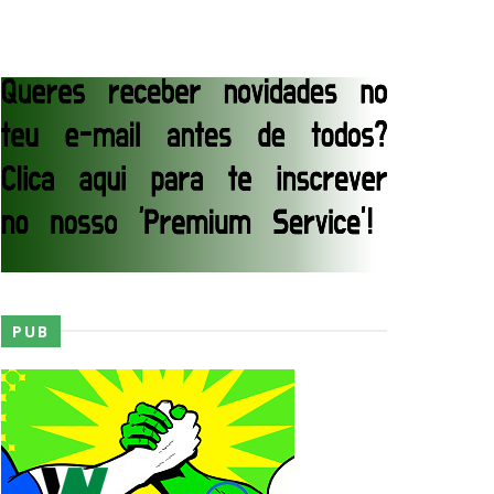
junto dos fãs
ós lesão grave no ombro
PUB