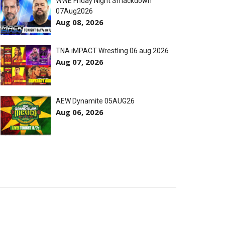
WWE Friday Night Smackdown
07Aug2026
Aug 08, 2026
treet Fight com arame farpado
TNA iMPACT Wrestling 06 aug 2026
Aug 07, 2026
títulos no Grand Slam Mexico
AEW Dynamite 05AUG26
Aug 06, 2026
 após interferência decisiva de
 Callis Family no Grand Slam Mexico
e brutal no Grand Slam Mexico