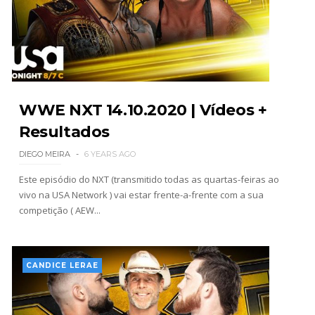
VIOLÊNCIA DESMEDIDA NO RAW: Jacob Fatu
destrói Royce Keys em Street Fight e troca
gestos tensos com Roman Reigns
Unknown
-
Aug 05 2026
WWE NXT 14.10.2020 | Vídeos +
RESPEITO E ALIANÇA NO RAW: Chad Gable e
Resultados
Penta superam armadilhas de Dominik Mysterio
e JD McDonagh
DIEGO MEIRA
6 YEARS AGO
Unknown
-
Aug 05 2026
Este episódio do NXT (transmitido todas as quartas-feiras ao
vivo na USA Network ) vai estar frente-a-frente com a sua
competição ( AEW...
DOMÍNIO E PERTURBAÇÃO NO RAW: Bron
Breakker supera Joe Hendry após interferência
e confusão fora do ringue
Unknown
-
Aug 05 2026
CANDICE LERAE
NOVA ERA NO RAW: Oba Femi reflete sobre