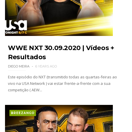
guerra com Brock Lesnar e deixa aviso a todo o
balneário da WWE
Unknown
-
Aug 05 2026
TENSÃO E REGRESSOS IMPACTANTES NO RAW:
Becky Lynch e Stephanie Vaquer interrompem
WWE NXT 30.09.2020 | Vídeos +
celebração do The Judgment Day
Unknown
-
Aug 05 2026
Resultados
DIEGO MEIRA
6 YEARS AGO
WWE: Possível adversário de Roman Reigns no
Este episódio do NXT (transmitido todas as quartas-feiras ao
Money in the Bank
vivo na USA Network ) vai estar frente-a-frente com a sua
SCSA867
-
Aug 05 2026
competição ( AEW...
WWE: Lesão de Brie Bella poderá afetar
BREEZANGO
regresso de AJ Lee
SCSA867
-
Aug 04 2026