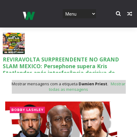
REVIRAVOLTA SURPREENDENTE NO GRAND
SLAM MEXICO: Persephone supera Kris
Statlander após interferência decisiva de
Hikaru Shida
Mostrar mensagens com a etiqueta
Damien Priest
.
Mostrar
Unknown
-
Aug 06 2026
todas as mensagens
TRIUNFO LENDÁRIO EM CIDADE DO MÉXICO:
Jericho, Místico e Darby Allin superam The Don
BOBBY LASHLEY
Callis Family no Grand Slam Mexico
Unknown
-
Aug 06 2026