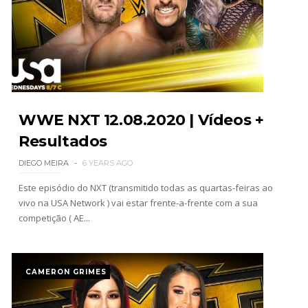
WWE: Jacy Jayne vê as Fatal Influence como a
versão feminina dos The Shield
SCSA867
-
Aug 04 2026
AEW: AEW anuncia data e local do
WrestleDream
WWE NXT 12.08.2020 | Vídeos +
SCSA867
-
Aug 04 2026
Resultados
DIEGO MEIRA
6 YEARS AGO
Este episódio do NXT (transmitido todas as quartas-feiras ao
ESTAGNAÇÃO NO MAIN EVENT? Triple H
vivo na USA Network ) vai estar frente-a-frente com a sua
responde a críticas e deixa aviso claro aos
competição ( AE...
lutadores da WWE
Unknown
-
Aug 06 2026
CAMERON GRIMES
REGRESSO IMPRESSIONANTE NO RAW: Bully Ray
critica promo de Big Cass e sugere utilização de