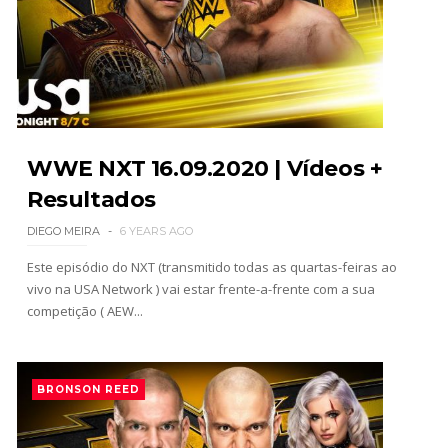
VITÓRIA DRAMÁTICA E ATAQUE DESTRUTIVO NO
RAW: Je'Von Evans supera Ethan Page mas é
abalroado por Big Cass
Unknown
-
Aug 04 2026
WWE NXT 16.09.2020 | Vídeos +
Resultados
TENSÃO NO RAW: LA Knight confronta Roman
Reigns e exige combate pelo World
DIEGO MEIRA
6 YEARS AGO
Heavyweight Championship
Unknown
-
Aug 04 2026
Este episódio do NXT (transmitido todas as quartas-feiras ao
vivo na USA Network ) vai estar frente-a-frente com a sua
competição ( AEW...
WWE: Novidades sobre gravidade da lesão de
Brie Bella
SCSA867
-
Aug 04 2026
BRONSON REED