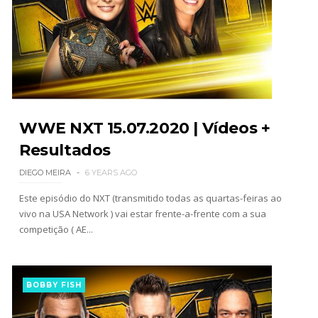
frases icónicas
Unknown
-
Aug 06 2026
GUERRA EXTREMA NO GRAND SLAM MEXICO:
Will Ospreay supera Mark Davis num brutal
Street Fight com arame farpado
Unknown
-
Aug 06 2026
WWE NXT 15.07.2020 | Vídeos +
Resultados
NOVOS CAMPEÕES DE TRIOS NA AEW: Brody
DIEGO MEIRA
6 YEARS AGO
King, Bandido e Hangman Page conquistam os
títulos no Grand Slam Mexico
Este episódio do NXT (transmitido todas as quartas-feiras ao
Unknown
-
Aug 06 2026
vivo na USA Network ) vai estar frente-a-frente com a sua
competição ( AE...
BOBBY FISH