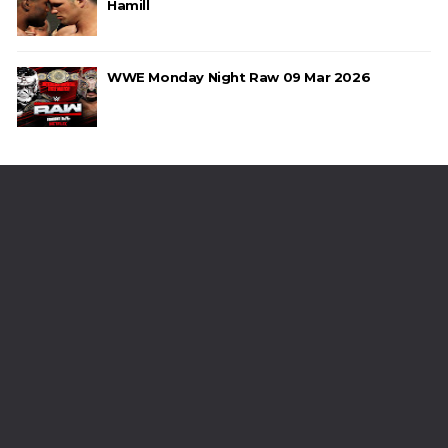
Hamill
WWE Monday Night Raw 09 Mar 2026