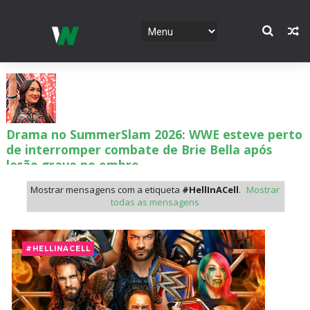
Drama no SummerSlam 2026: WWE esteve perto
de interromper combate de Brie Bella após
lesão grave no ombro
SCSA867
-
Aug 07 2026
Mostrar mensagens com a etiqueta
#HellInACell
.
Mostrar
todas as mensagens
WWE: Nikki Bella não quer continuar na WWE
sem Brie Bella
#HELLINACELL
SCSA867
-
Aug 07 2026