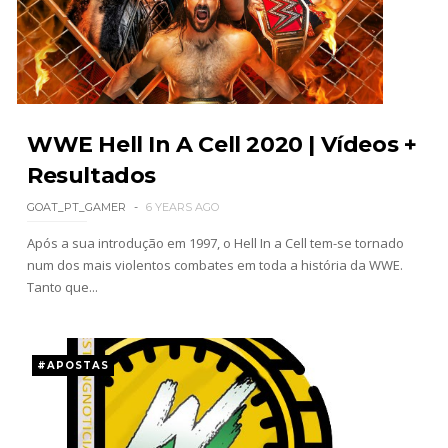
AEW: Samoa Joe faz tease de regresso no All In
SCSA867
-
Aug 07 2026
WWE: Possível adversário de Roman Reigns no
WWE Hell In A Cell 2020 | Vídeos +
México revelado
Resultados
SCSA867
-
Aug 07 2026
GOAT_PT_GAMER
6 YEARS AGO
Após a sua introdução em 1997, o Hell In a Cell tem-se tornado
num dos mais violentos combates em toda a história da WWE.
Agente livre de peso: Kairi Sane revela inúmeras
Tanto que...
propostas após saída da WWE e pondera o
próximo passo
SCSA867
-
Aug 07 2026
#APOSTAS
WWE: Regresso de Stephanie Vaquer foi adiado
por várias semanas