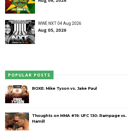
Unknown
-
Aug 06 2026
WWE: Lola Vice despede-se do NXT após derrota
WWE NXT 04 Aug 2026
no Underground Match
Aug 05, 2026
SCSA867
-
Aug 06 2026
WWE: Bianca Belair e Montez Ford dão as boas-
vindas ao primeiro filho
SCSA867
-
Aug 05 2026
POPULAR POSTS
BOXE: Mike Tyson vs. Jake Paul
WWE: Brock Lesnar confirma que se retirou no
SummerSlam
SCSA867
-
Aug 05 2026
Thoughts on MMA #19: UFC 130: Rampage vs.
Hamill