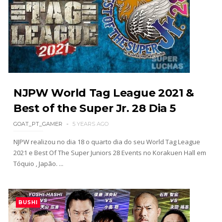
por MJF
Unknown
-
Aug 06 2026
CAOS NO GRAND SLAM MEXICO: The Death
Riders vencem confronto caótico após confusão
entre Adam Copeland e Young Bucks
Unknown
-
Aug 06 2026
NJPW World Tag League 2021 &
Best of the Super Jr. 28 Dia 5
WWE: Lola Vice despede-se do NXT após derrota
no Underground Match
GOAT_PT_GAMER
5 YEARS AGO
SCSA867
-
Aug 06 2026
NJPW realizou no dia 18 o quarto dia do seu World Tag League
2021 e Best Of The Super Juniors 28 Events no Korakuen Hall em
Tóquio , Japão. ...
WWE: Bianca Belair e Montez Ford dão as boas-
vindas ao primeiro filho
SCSA867
-
Aug 05 2026
BUSHI