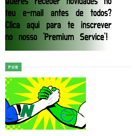
Breakker supera Joe Hendry após interferência
e confusão fora do ringue
Unknown
-
Aug 05 2026
NOVA ERA NO RAW: Oba Femi reflete sobre
guerra com Brock Lesnar e deixa aviso a todo o
balneário da WWE
Unknown
-
Aug 05 2026
PUB
Estreia no Main Roster à vista? WWE regista
marca "Vice City" para Lola Vice
SCSA867
-
Aug 07 2026
Recomeço na AEW: Daniel Garcia revela como
Jon Moxley salvou a identidade da empresa
junto dos fãs
SCSA867
-
Aug 07 2026