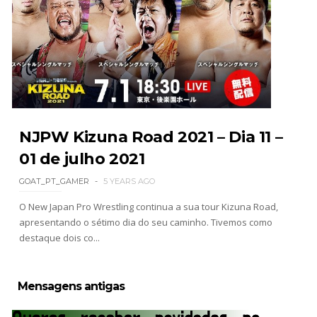
WWE: Brock Lesnar confirma que se retirou no
SummerSlam
SCSA867
-
Aug 05 2026
VIOLÊNCIA DESMEDIDA NO RAW: Jacob Fatu
destrói Royce Keys em Street Fight e troca
NJPW Kizuna Road 2021 – Dia 11 –
gestos tensos com Roman Reigns
01 de julho 2021
Unknown
-
Aug 05 2026
GOAT_PT_GAMER
5 YEARS AGO
O New Japan Pro Wrestling continua a sua tour Kizuna Road,
RESPEITO E ALIANÇA NO RAW: Chad Gable e
apresentando o sétimo dia do seu caminho. Tivemos como
Penta superam armadilhas de Dominik Mysterio
destaque dois co...
e JD McDonagh
Unknown
-
Aug 05 2026
Mensagens antigas
DOMÍNIO E PERTURBAÇÃO NO RAW: Bron