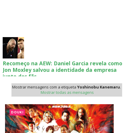
Recomeço na AEW: Daniel Garcia revela como
Jon Moxley salvou a identidade da empresa
junto dos fãs
SCSA867
-
Aug 07 2026
Mostrar mensagens com a etiqueta
Yoshinobu Kanemaru
.
Mostrar todas as mensagens
Drama no SummerSlam 2026: WWE esteve perto
de interromper combate de Brie Bella após
DOUKI
lesão grave no ombro
SCSA867
-
Aug 07 2026