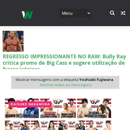
REGRESSO IMPRESSIONANTE NO RAW: Bully Ray
critica promo de Big Cass e sugere utilização de
frases icónicas
Unknown
-
Aug 06 2026
Mostrar mensagens com a etiqueta
Yoshiaki Fujiwara
.
Mostrar todas as mensagens
GUERRA EXTREMA NO GRAND SLAM MEXICO:
Will Ospreay supera Mark Davis num brutal
DAISUKE NAKAMURA
Street Fight com arame farpado
Unknown
-
Aug 06 2026