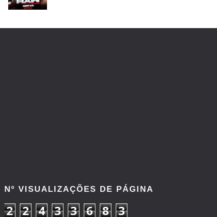
Unknown
-
Aug 05 2026
TENSÃO E REGRESSOS IMPACTANTES NO RAW:
Becky Lynch e Stephanie Vaquer interrompem
celebração do The Judgment Day
Unknown
-
Aug 05 2026
WWE: Possível adversário de Roman Reigns no
Money in the Bank
SCSA867
-
Aug 05 2026
WWE: Lesão de Brie Bella poderá afetar
regresso de AJ Lee
SCSA867
-
Aug 04 2026
Nº VISUALIZAÇÕES DE PÁGINA
2
2
4
3
3
6
8
3