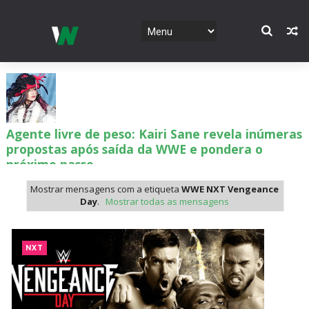
Agente livre de peso: Kairi Sane revela inúmeras
propostas após saída da WWE e pondera o
próximo passo
SCSA867
-
Aug 07 2026
Mostrar mensagens com a etiqueta
WWE NXT Vengeance
Day
.
Mostrar todas as mensagens
WWE: Regresso de Stephanie Vaquer foi adiado
por várias semanas
NXT
SCSA867
-
Aug 06 2026