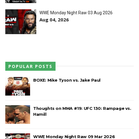
no Underground Match
SCSA867
-
Aug 06 2026
WWE Monday Night Raw 03 Aug 2026
Aug 04, 2026
WWE: Bianca Belair e Montez Ford dão as boas-
vindas ao primeiro filho
SCSA867
-
Aug 05 2026
POPULAR POSTS
WWE: Brock Lesnar confirma que se retirou no
BOXE: Mike Tyson vs. Jake Paul
SummerSlam
SCSA867
-
Aug 05 2026
Thoughts on MMA #19: UFC 130: Rampage vs.
Hamill
VIOLÊNCIA DESMEDIDA NO RAW: Jacob Fatu
destrói Royce Keys em Street Fight e troca
gestos tensos com Roman Reigns
WWE Monday Night Raw 09 Mar 2026