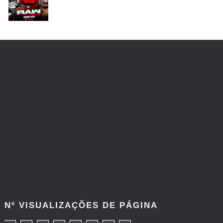
Unknown
-
Aug 05 2026
RESPEITO E ALIANÇA NO RAW: Chad Gable e
Penta superam armadilhas de Dominik Mysterio
e JD McDonagh
Unknown
-
Aug 05 2026
DOMÍNIO E PERTURBAÇÃO NO RAW: Bron
Breakker supera Joe Hendry após interferência
e confusão fora do ringue
Unknown
-
Aug 05 2026
NOVA ERA NO RAW: Oba Femi reflete sobre
guerra com Brock Lesnar e deixa aviso a todo o
balneário da WWE
Unknown
-
Aug 05 2026
Nº VISUALIZAÇÕES DE PÁGINA