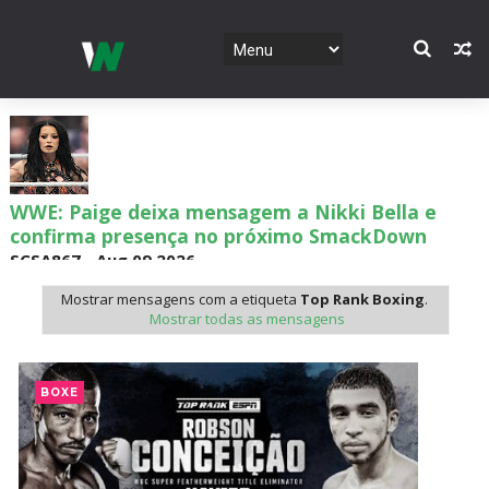
WWE: Chelsea Green é apresentada como WWE
Women´s Champion no SmackDown
SCSA867
-
Aug 09 2026
Mostrar mensagens com a etiqueta
Top Rank Boxing
.
Mostrar todas as mensagens
WWE: WWE revela bracket do torneio por World
Title Match no México
BOXE
SCSA867
-
Aug 09 2026