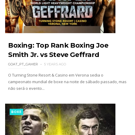
SCSA867
-
Aug 08 2026
TNA: Elayna Black desafia Xia Brookside para
combate pelo título no Lockdown
SCSA867
-
Aug 08 2026
Boxing: Top Rank Boxing Joe
Smith Jr. vs Steve Geffrard
GOAT_PT_GAMER
5 YEARS AGO
WWE: Brock Lesnar deverá estar presente na
WrestleMania 43
O Turning Stone Resort & Casino em Verona sedia o
SCSA867
-
Aug 07 2026
campeonato mundial de boxe na noite de sábado passado, mas
não será o evento...
WWE: Netflix censura segmento entre Becky
Lynch e Liv Morgan no Raw
BOXE
SCSA867
-
Aug 07 2026