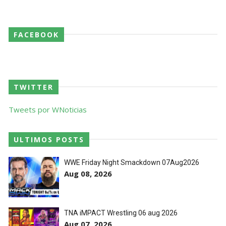
Callis Family no Grand Slam Mexico
Unknown
-
Aug 06 2026
FACEBOOK
WWE: Chelsea Green revela que sofreu fratura
no osso orbital
SCSA867
-
Aug 10 2026
TWITTER
Tweets por WNoticias
WWE: Paige deixa mensagem a Nikki Bella e
confirma presença no próximo SmackDown
SCSA867
-
Aug 09 2026
ULTIMOS POSTS
WWE Friday Night Smackdown 07Aug2026
Aug 08, 2026
TNA iMPACT Wrestling 06 aug 2026
Aug 07, 2026