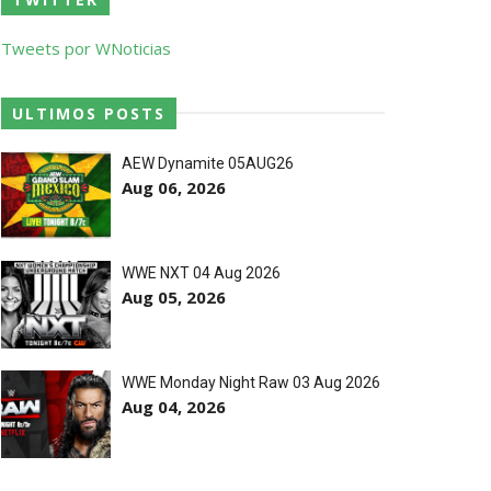
ores da WWE
Tweets por WNoticias
o de frases icónicas
ULTIMOS POSTS
AEW Dynamite 05AUG26
Aug 06, 2026
treet Fight com arame farpado
WWE NXT 04 Aug 2026
títulos no Grand Slam Mexico
Aug 05, 2026
 após interferência decisiva de
WWE Monday Night Raw 03 Aug 2026
Aug 04, 2026
 Callis Family no Grand Slam Mexico