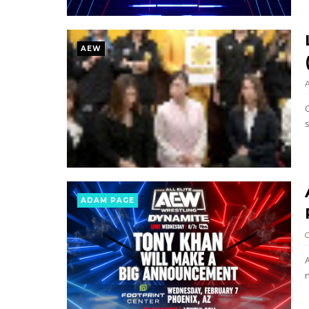
WWE: Nikki Bella não quer continuar n
SCSA867
-
Aug 07 2026
AEW
AEW: Samoa Joe faz tease de regresso no
SCSA867
-
Aug 07 2026
WWE: Possível adversário de Roman Rei
SCSA867
-
Aug 07 2026
Agente livre de peso: Kairi Sane revel
ADAM PAGE
SCSA867
-
Aug 07 2026
WWE: Regresso de Stephanie Vaquer foi
SCSA867
-
Aug 06 2026
n