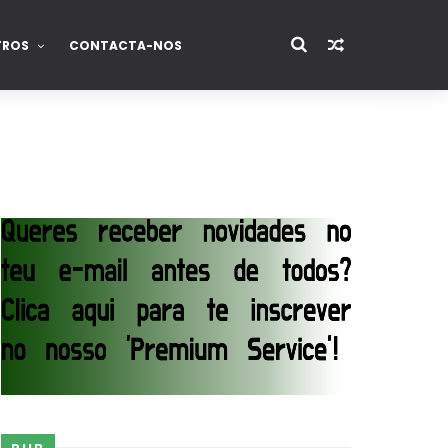
TROS
CONTACTA-NOS
junto dos fãs
ós lesão grave no ombro