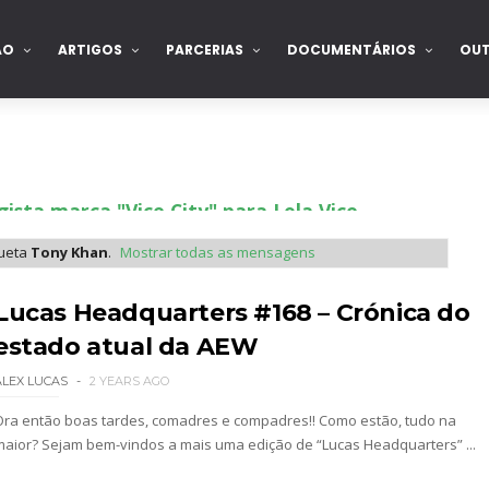
ÃO
ARTIGOS
PARCERIAS
DOCUMENTÁRIOS
OU
ista marca "Vice City" para Lola Vice
queta
Tony Khan
.
Mostrar todas as mensagens
 como Jon Moxley salvou a identidade da empresa 
Lucas Headquarters #168 – Crónica do
estado atual da AEW
ALEX LUCAS
2 YEARS AGO
 perto de interromper combate de Brie Bella ap
Ora então boas tardes, comadres e compadres!! Como estão, tudo na
maior? Sejam bem-vindos a mais uma edição de “Lucas Headquarters” ...