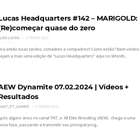
a WWE sem Brie Bella
Lucas Headquarters #142 – MARIGOLD:
(Re)começar quase do zero
 All In
ALEX LUCAS
2 YEARS AGO
Ora então boas tardes, comadres e compadres!! Como estão? Bem-vindos
sejam a mais uma edição de “Lucas Headquarters” aqui no Wrestli...
gns no México revelado
a inúmeras propostas após saída da WWE e pondera
AEW Dynamite 07.02.2024 | Vídeos +
Resultados
GOAT_PT_GAMER
2 YEARS AGO
 adiado por várias semanas
Após alguns anos no canal TNT, a All Elite Wrestling (AEW) chega a uma
ova fase, passando a transmitir seu principal prog...