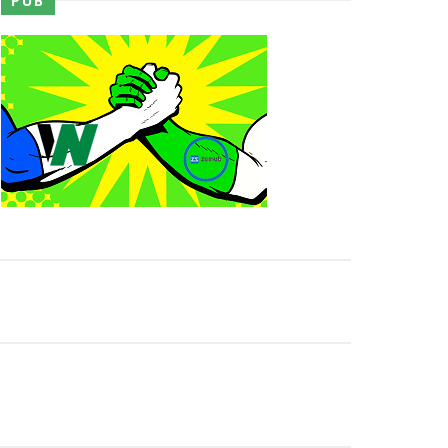
PUB
junto dos fãs
ós lesão grave no ombro