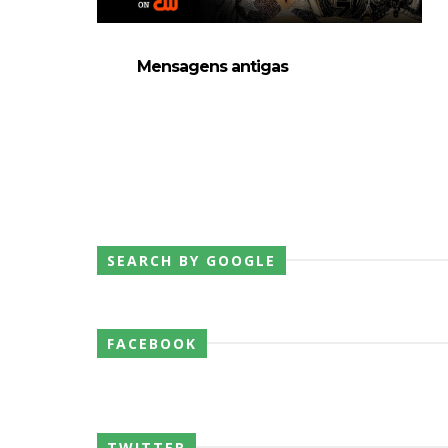
WWE: Netflix censura segmento entre 
SCSA867
-
Aug 07 2026
Mensagens antigas
Estreia no Main Roster à vista? WWE reg
SCSA867
-
Aug 07 2026
Recomeço na AEW: Daniel Garcia revela
SCSA867
-
Aug 07 2026
SEARCH BY GOOGLE
Drama no SummerSlam 2026: WWE esteve
SCSA867
-
Aug 07 2026
FACEBOOK
WWE: Nikki Bella não quer continuar n
SCSA867
-
Aug 07 2026
TWITTER