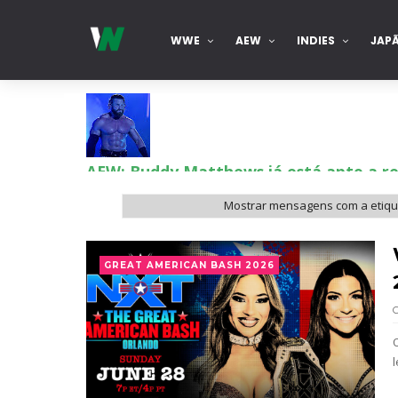
WWE
AEW
INDIES
JAP
AEW: Buddy Matthews já está apto a re
SCSA867
-
Aug 08 2026
Mostrar mensagens com a etiq
TNA: Elayna Black desafia Xia Brooksi
GREAT AMERICAN BASH 2026
SCSA867
-
Aug 08 2026
WWE: Brock Lesnar deverá estar prese
SCSA867
-
Aug 07 2026