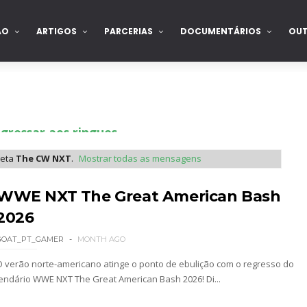
ÃO
ARTIGOS
PARCERIAS
DOCUMENTÁRIOS
OU
gressar aos ringues
ueta
The CW NXT
.
Mostrar todas as mensagens
de para combate pelo título no Lockdown
WWE NXT The Great American Bash
2026
GOAT_PT_GAMER
MONTH AGO
nte na WrestleMania 43
O verão norte-americano atinge o ponto de ebulição com o regresso do
lendário WWE NXT The Great American Bash 2026! Di...