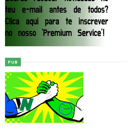
SCSA867
-
Aug 06 2026
WWE: Bianca Belair e Montez Ford dão as boas-
vindas ao primeiro filho
SCSA867
-
Aug 05 2026
PUB
WWE: WWE anuncia estreia histórica do Raw na
Irlanda
SCSA867
-
Aug 08 2026
AEW: Buddy Matthews já está apto a regressar
aos ringues
SCSA867
-
Aug 08 2026