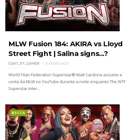
responde a críticas e deixa aviso claro aos
lutadores da WWE
Unknown
-
Aug 06 2026
REGRESSO IMPRESSIONANTE NO RAW: Bully Ray
MLW Fusion 184: AKIRA vs Lloyd
critica promo de Big Cass e sugere utilização de
frases icónicas
Street Fight | Salina signs...?
Unknown
-
Aug 06 2026
GOAT_PT_GAMER
3 YEARS AGO
World Titan Federation Superstar® Matt Cardona assume a
GUERRA EXTREMA NO GRAND SLAM MEXICO:
conta da MLW no YouTube durante a noite enquanto The WTF
Will Ospreay supera Mark Davis num brutal
Superstar inter...
Street Fight com arame farpado
Unknown
-
Aug 06 2026
B3CCA
NOVOS CAMPEÕES DE TRIOS NA AEW: Brody
King, Bandido e Hangman Page conquistam os
títulos no Grand Slam Mexico