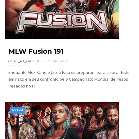
WWE: Possível adversário de Roman Reigns no
México revelado
SCSA867
-
Aug 07 2026
MLW Fusion 191
Agente livre de peso: Kairi Sane revela inúmeras
propostas após saída da WWE e pondera o
GOAT_PT_GAMER
3 YEARS AGO
próximo passo
Enquanto Alex Kane e Jacob Fatu se preparam para colocar tudo
SCSA867
-
Aug 07 2026
em risco em seu confronto pelo Campeonato Mundial de Pesos
Pesados ​​no Fi...
WWE: Regresso de Stephanie Vaquer foi adiado
por várias semanas
SCSA867
-
Aug 06 2026
AKIRA
ESTAGNAÇÃO NO MAIN EVENT? Triple H