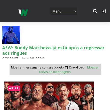
AEW: Buddy Matthews já está apto a regressar
aos ringues
SCSA867
-
Aug 08 2026
Mostrar mensagens com a etiqueta
TJ Crawford
.
Mostrar
todas as mensagens
TNA: Elayna Black desafia Xia Brookside para
combate pelo título no Lockdown
AKIRA
SCSA867
-
Aug 08 2026