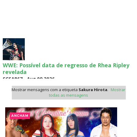
WWE: Possível data de regresso de Rhea Ripley
revelada
SCSA867
-
Aug 09 2026
Mostrar mensagens com a etiqueta
Sakura Hirota
.
Mostrar
todas as mensagens
WWE: Roman Reigns anunciado para o Survivor
Series
ANCHAM
SCSA867
-
Aug 09 2026