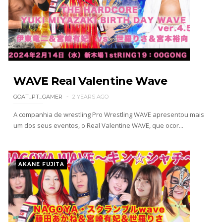
WWE: WWE anuncia estreia histórica do Raw na
Irlanda
SCSA867
-
Aug 08 2026
AEW: Buddy Matthews já está apto a regressar
WAVE Real Valentine Wave
aos ringues
GOAT_PT_GAMER
2 YEARS AGO
SCSA867
-
Aug 08 2026
A companhia de wrestling Pro Wrestling WAVE apresentou mais
um dos seus eventos, o Real Valentine WAVE, que ocor...
TNA: Elayna Black desafia Xia Brookside para
combate pelo título no Lockdown
AKANE FUJITA
SCSA867
-
Aug 08 2026
WWE: Brock Lesnar deverá estar presente na
WrestleMania 43