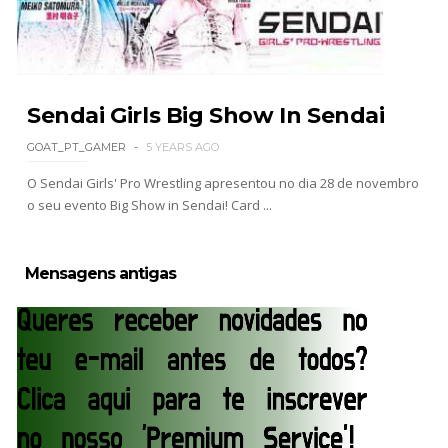
WWE: Possível adversário de Roman Reigns no
México revelado
SCSA867
-
Aug 07 2026
Sendai Girls Big Show In Sendai
Agente livre de peso: Kairi Sane revela inúmeras
GOAT_PT_GAMER
5 YEARS AGO
propostas após saída da WWE e pondera o
próximo passo
O Sendai Girls' Pro Wrestling apresentou no dia 28 de novembro
SCSA867
-
Aug 07 2026
o seu evento Big Show in Sendai! Card ...
WWE: Regresso de Stephanie Vaquer foi adiado
Mensagens antigas
por várias semanas
SCSA867
-
Aug 06 2026
ESTAGNAÇÃO NO MAIN EVENT? Triple H
responde a críticas e deixa aviso claro aos
lutadores da WWE