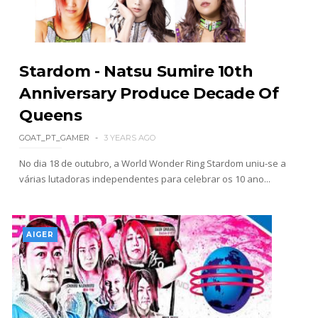
Drama no SummerSlam 2026: WWE esteve perto
de interromper combate de Brie Bella após
Stardom - Natsu Sumire 10th
lesão grave no ombro
SCSA867
-
Aug 07 2026
Anniversary Produce Decade Of
Queens
WWE: Nikki Bella não quer continuar na WWE
GOAT_PT_GAMER
3 YEARS AGO
sem Brie Bella
No dia 18 de outubro, a World Wonder Ring Stardom uniu-se a
SCSA867
-
Aug 07 2026
várias lutadoras independentes para celebrar os 10 ano...
AEW: Samoa Joe faz tease de regresso no All In
AIGER
SCSA867
-
Aug 07 2026