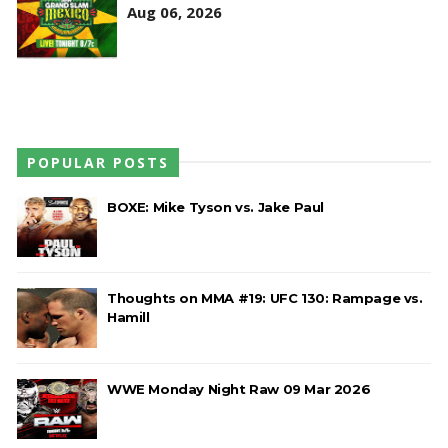
PARA O ALL IN: Willow Nightingale e The
Aug 06, 2026
Brawling Birds levam a melhor no Grand Slam
Mexico
Unknown
-
Aug 06 2026
WWE: Chelsea Green é apresentada como WWE
Women´s Champion no SmackDown
SCSA867
-
Aug 09 2026
POPULAR POSTS
BOXE: Mike Tyson vs. Jake Paul
WWE: WWE revela bracket do torneio por World
Title Match no México
SCSA867
-
Aug 09 2026
Thoughts on MMA #19: UFC 130: Rampage vs.
Hamill
WWE Monday Night Raw 09 Mar 2026