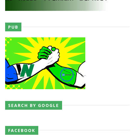
Unknown
-
Aug 06 2026
REGRESSO IMPRESSIONANTE NO RAW: Bully Ray
PUB
critica promo de Big Cass e sugere utilização de
frases icónicas
Unknown
-
Aug 06 2026
GUERRA EXTREMA NO GRAND SLAM MEXICO:
Will Ospreay supera Mark Davis num brutal
Street Fight com arame farpado
Unknown
-
Aug 06 2026
NOVOS CAMPEÕES DE TRIOS NA AEW: Brody
SEARCH BY GOOGLE
King, Bandido e Hangman Page conquistam os
títulos no Grand Slam Mexico
Unknown
-
Aug 06 2026
FACEBOOK