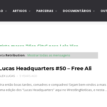
ÃO
ARTIGOS
PARCERIAS
DOCUMENTÁRIOS
OU
ista marca "Vice City" para Lola Vice
ueta
Retribution
.
Mostrar todas as mensagens
 como Jon Moxley salvou a identidade da empresa 
Lucas Headquarters #50 – Free Ali
ALEX LUCAS
5 YEARS AGO
Ora então boas tardes, comadres e compadres! Sejam bem-vindos a mais
 perto de interromper combate de Brie Bella ap
uma edição dos “Lucas Headquarters” aqui no WrestlingNotícias, e nesta ..