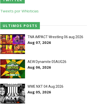
ores da WWE
Tweets por WNoticias
o de frases icónicas
ULTIMOS POSTS
TNA iMPACT Wrestling 06 aug 2026
Aug 07, 2026
treet Fight com arame farpado
AEW Dynamite 05AUG26
títulos no Grand Slam Mexico
Aug 06, 2026
 após interferência decisiva de
WWE NXT 04 Aug 2026
Aug 05, 2026
 Callis Family no Grand Slam Mexico