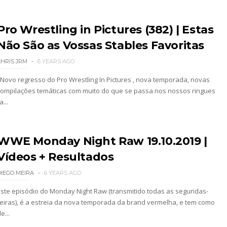
a WWE sem Brie Bella
Pro Wrestling in Pictures (382) | Estas
Não São as Vossas Stables Favoritas
 All In
CHRIS JRM
6 YEARS AGO
Novo regresso do Pro Wrestling In Pictures , nova temporada, novas
compilações temáticas com muito do que se passa nos nossos ringues
gns no México revelado
a...
a inúmeras propostas após saída da WWE e pondera
WWE Monday Night Raw 19.10.2019 |
Vídeos + Resultados
DIEGO MEIRA
6 YEARS AGO
 adiado por várias semanas
Este episódio do Monday Night Raw (transmitido todas as segundas-
feiras), é a estreia da nova temporada da brand vermelha, e tem como
e...