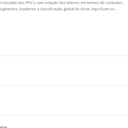
 All In
O rescaldo dos PPV`s com votação dos leitores em termos de combates,
egmentos, lutadores e classificação global do show. Aqui ficam os ...
gns no México revelado
a inúmeras propostas após saída da WWE e pondera
 adiado por várias semanas
sponde a críticas e deixa aviso claro aos lutad
 Ray critica promo de Big Cass e sugere utilizaçã