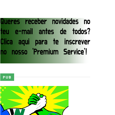
junto dos fãs
ós lesão grave no ombro
PUB