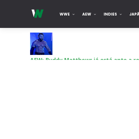
WWE
AEW
INDIES
JAP
AEW: Buddy Matthews já está apto a re
SCSA867
-
Aug 08 2026
TNA: Elayna Black desafia Xia Brooksi
SCSA867
-
Aug 08 2026
WWE: Brock Lesnar deverá estar prese
SCSA867
-
Aug 07 2026