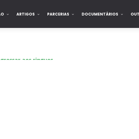
ÃO
ARTIGOS
PARCERIAS
DOCUMENTÁRIOS
OU
gressar aos ringues
de para combate pelo título no Lockdown
nte na WrestleMania 43