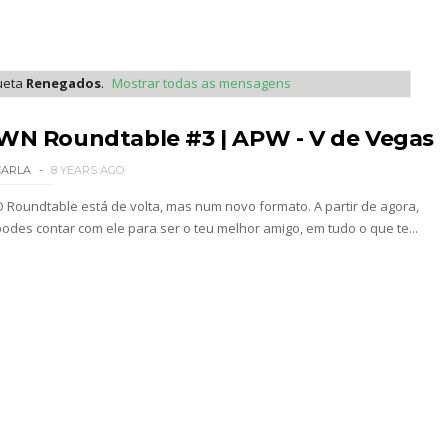
 Raw na Irlanda
ueta
Renegados
.
Mostrar todas as mensagens
gressar aos ringues
WN Roundtable #3 | APW - V de Vegas
CARLA
8 YEARS AGO
de para combate pelo título no Lockdown
O Roundtable está de volta, mas num novo formato. A partir de agora,
podes contar com ele para ser o teu melhor amigo, em tudo o que te...
nte na WrestleMania 43
Becky Lynch e Liv Morgan no Raw