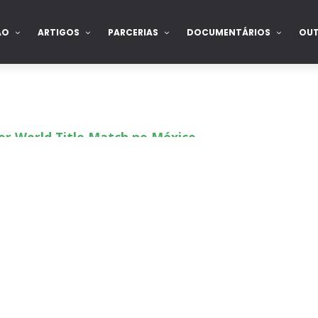
ÃO
ARTIGOS
PARCERIAS
DOCUMENTÁRIOS
OU
or World Title Match no México
 Ripley revelada
rvivor Series