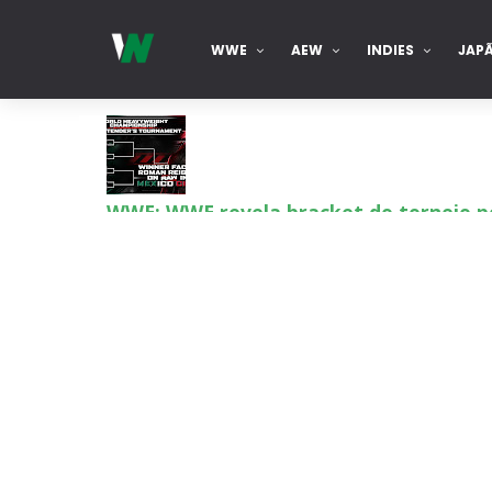
WWE
AEW
INDIES
JAP
WWE: WWE revela bracket do torneio p
SCSA867
-
Aug 09 2026
WWE: Possível data de regresso de Rhea
SCSA867
-
Aug 09 2026
WWE: Roman Reigns anunciado para o Su
SCSA867
-
Aug 09 2026