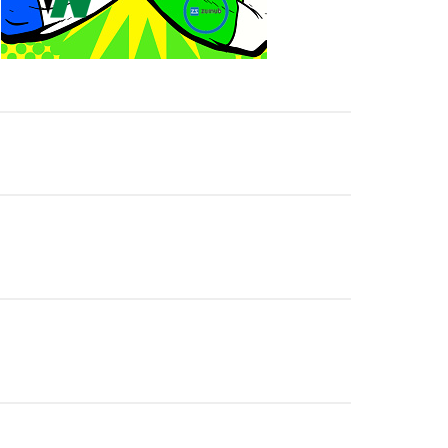
junto dos fãs
ós lesão grave no ombro