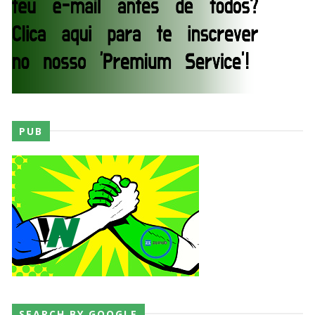
Mexico
Unknown
-
Aug 06 2026
VAGA GARANTIDA NO CASINO GAUNTLET:
Andrade El Idolo vence combate de tripla
ameaça no Grand Slam Mexico e é brutalizado
por MJF
Unknown
-
Aug 06 2026
PUB
CAOS NO GRAND SLAM MEXICO: The Death
Riders vencem confronto caótico após confusão
entre Adam Copeland e Young Bucks
Unknown
-
Aug 06 2026
WWE: Lola Vice despede-se do NXT após derrota
no Underground Match
SCSA867
-
Aug 06 2026
SEARCH BY GOOGLE