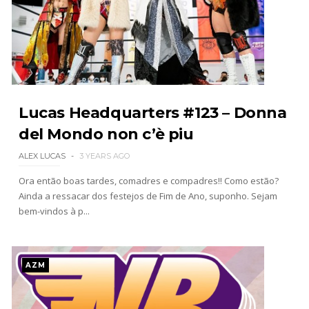
Drama no SummerSlam 2026: WWE esteve perto
de interromper combate de Brie Bella após
lesão grave no ombro
SCSA867
-
Aug 07 2026
WWE: Nikki Bella não quer continuar na WWE
Lucas Headquarters #123 – Donna
sem Brie Bella
del Mondo non c’è piu
SCSA867
-
Aug 07 2026
ALEX LUCAS
3 YEARS AGO
Ora então boas tardes, comadres e compadres!! Como estão?
Ainda a ressacar dos festejos de Fim de Ano, suponho. Sejam
AEW: Samoa Joe faz tease de regresso no All In
bem-vindos à p...
SCSA867
-
Aug 07 2026
AZM
WWE: Possível adversário de Roman Reigns no
México revelado