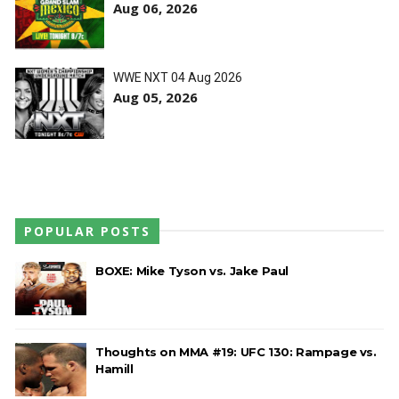
Penta superam armadilhas de Dominik Mysterio
Aug 06, 2026
e JD McDonagh
Unknown
-
Aug 05 2026
WWE NXT 04 Aug 2026
Aug 05, 2026
WWE: Brock Lesnar deverá estar presente na
WrestleMania 43
SCSA867
-
Aug 07 2026
WWE: Netflix censura segmento entre Becky
POPULAR POSTS
Lynch e Liv Morgan no Raw
SCSA867
-
Aug 07 2026
BOXE: Mike Tyson vs. Jake Paul
Thoughts on MMA #19: UFC 130: Rampage vs.
Hamill