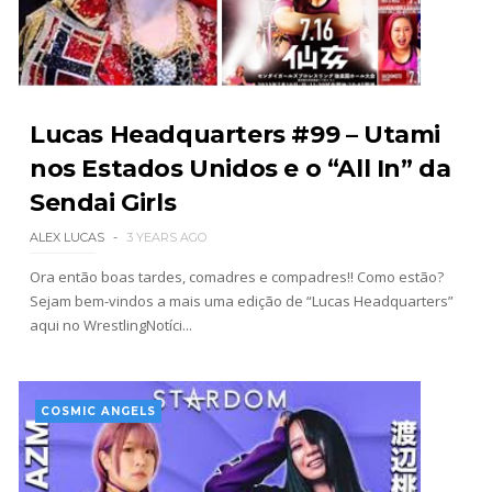
REGRESSO IMPRESSIONANTE NO RAW: Bully Ray
critica promo de Big Cass e sugere utilização de
frases icónicas
Lucas Headquarters #99 – Utami
Unknown
-
Aug 06 2026
nos Estados Unidos e o “All In” da
Sendai Girls
GUERRA EXTREMA NO GRAND SLAM MEXICO:
Will Ospreay supera Mark Davis num brutal
ALEX LUCAS
3 YEARS AGO
Street Fight com arame farpado
Ora então boas tardes, comadres e compadres!! Como estão?
Unknown
-
Aug 06 2026
Sejam bem-vindos a mais uma edição de “Lucas Headquarters”
aqui no WrestlingNotíci...
NOVOS CAMPEÕES DE TRIOS NA AEW: Brody
King, Bandido e Hangman Page conquistam os
títulos no Grand Slam Mexico
COSMIC ANGELS
Unknown
-
Aug 06 2026