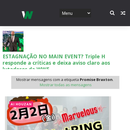
ESTAGNAÇÃO NO MAIN EVENT? Triple H
responde a críticas e deixa aviso claro aos
lutadores da WWE
Unknown
-
Aug 06 2026
Mostrar mensagens com a etiqueta
Promise Braxton
.
Mostrar todas as mensagens
REGRESSO IMPRESSIONANTE NO RAW: Bully Ray
critica promo de Big Cass e sugere utilização de
AI HOUZAN
frases icónicas
Unknown
-
Aug 06 2026