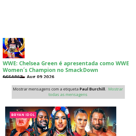
WWE: WWE revela bracket do torneio por World
Title Match no México
SCSA867
-
Aug 09 2026
Mostrar mensagens com a etiqueta
Paul Burchill
.
Mostrar
todas as mensagens
WWE: Possível data de regresso de Rhea Ripley
revelada
BRYAN IDOL
SCSA867
-
Aug 09 2026