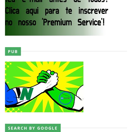
Recomeço na AEW: Daniel Garcia revela como
Jon Moxley salvou a identidade da empresa
junto dos fãs
SCSA867
-
Aug 07 2026
PUB
Drama no SummerSlam 2026: WWE esteve perto
de interromper combate de Brie Bella após
lesão grave no ombro
SCSA867
-
Aug 07 2026
WWE: Nikki Bella não quer continuar na WWE
sem Brie Bella
SCSA867
-
Aug 07 2026
SEARCH BY GOOGLE