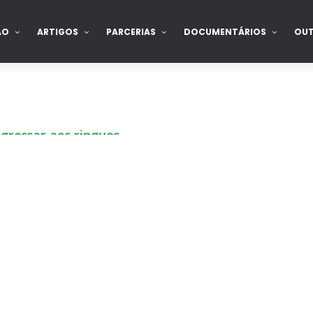
ÃO
ARTIGOS
PARCERIAS
DOCUMENTÁRIOS
OU
gressar aos ringues
de para combate pelo título no Lockdown
nte na WrestleMania 43