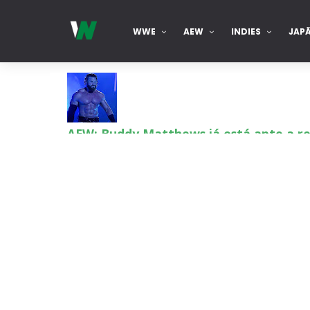
WWE
AEW
INDIES
JAP
AEW: Buddy Matthews já está apto a re
SCSA867
-
Aug 08 2026
TNA: Elayna Black desafia Xia Brooksi
SCSA867
-
Aug 08 2026
WWE: Brock Lesnar deverá estar prese
SCSA867
-
Aug 07 2026