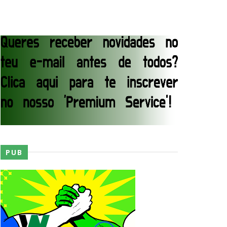
junto dos fãs
ós lesão grave no ombro
PUB