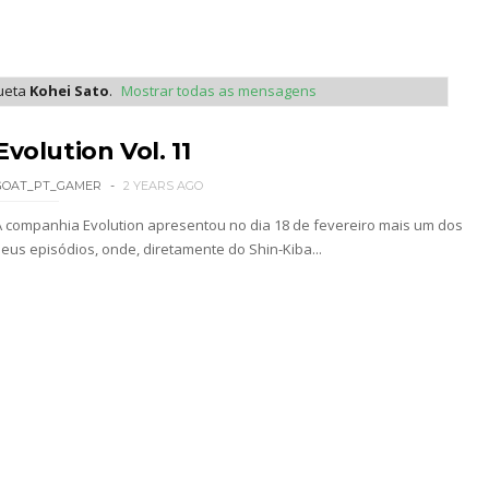
Becky Lynch e Liv Morgan no Raw
ueta
Kohei Sato
.
Mostrar todas as mensagens
ista marca "Vice City" para Lola Vice
Evolution Vol. 11
GOAT_PT_GAMER
2 YEARS AGO
 como Jon Moxley salvou a identidade da empresa 
A companhia Evolution apresentou no dia 18 de fevereiro mais um dos
seus episódios, onde, diretamente do Shin-Kiba...
 perto de interromper combate de Brie Bella ap
a WWE sem Brie Bella