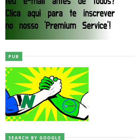
WWE: Brock Lesnar confirma que se retirou no
SummerSlam
SCSA867
-
Aug 05 2026
VIOLÊNCIA DESMEDIDA NO RAW: Jacob Fatu
destrói Royce Keys em Street Fight e troca
gestos tensos com Roman Reigns
PUB
Unknown
-
Aug 05 2026
RESPEITO E ALIANÇA NO RAW: Chad Gable e
Penta superam armadilhas de Dominik Mysterio
e JD McDonagh
Unknown
-
Aug 05 2026
DOMÍNIO E PERTURBAÇÃO NO RAW: Bron
Breakker supera Joe Hendry após interferência
SEARCH BY GOOGLE
e confusão fora do ringue