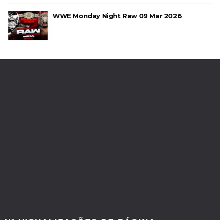
Brie Bella
SCSA867
-
Aug 04 2026
WWE Monday Night Raw 09 Mar 2026
WWE: Jacy Jayne vê as Fatal Influence como a
versão feminina dos The Shield
SCSA867
-
Aug 04 2026
WWE: Regresso de Stephanie Vaquer foi adiado
por várias semanas
SCSA867
-
Aug 06 2026
ESTAGNAÇÃO NO MAIN EVENT? Triple H
responde a críticas e deixa aviso claro aos
lutadores da WWE
Unknown
-
Aug 06 2026