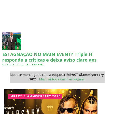
ESTAGNAÇÃO NO MAIN EVENT? Triple H
responde a críticas e deixa aviso claro aos
lutadores da WWE
Unknown
-
Aug 06 2026
Mostrar mensagens com a etiqueta
IMPACT Slammiversary
2020
.
Mostrar todas as mensagens
REGRESSO IMPRESSIONANTE NO RAW: Bully Ray
critica promo de Big Cass e sugere utilização de
IMPACT SLAMMIVERSARY 2020
frases icónicas
Unknown
-
Aug 06 2026