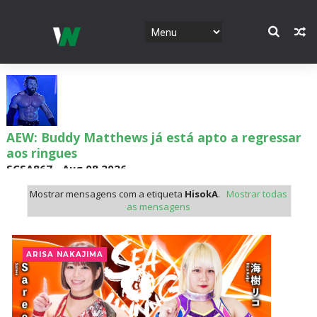
AEW: Buddy Matthews já está apto a regressar
aos ringues
SCSA867
-
Aug 08 2026
Mostrar mensagens com a etiqueta
HisokA
.
Mostrar todas
as mensagens
TNA: Elayna Black desafia Xia Brookside para
combate pelo título no Lockdown
ARISA NAKAJIMA
SCSA867
-
Aug 08 2026