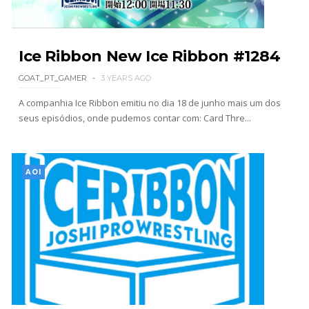
WWE: Possível adversário de Roman Reigns no
México revelado
Ice Ribbon New Ice Ribbon #1284
SCSA867
-
Aug 07 2026
GOAT_PT_GAMER
3 YEARS AGO
A companhia Ice Ribbon emitiu no dia 18 de junho mais um dos
Agente livre de peso: Kairi Sane revela inúmeras
seus episódios, onde pudemos contar com: Card Thre...
propostas após saída da WWE e pondera o
próximo passo
SCSA867
-
Aug 07 2026
AOI
WWE: Regresso de Stephanie Vaquer foi adiado
por várias semanas
SCSA867
-
Aug 06 2026
ESTAGNAÇÃO NO MAIN EVENT? Triple H