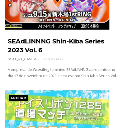
WWE: Brock Lesnar deverá estar presente na
WrestleMania 43
SCSA867
-
Aug 07 2026
WWE: Netflix censura segmento entre Becky
SEAdLINNNG Shin-Kiba Series
Lynch e Liv Morgan no Raw
2023 Vol. 6
SCSA867
-
Aug 07 2026
GOAT_PT_GAMER
3 YEARS AGO
A empresa de Wrestling feminino SEAdLINNNG apresentou no
dia 17 de novembro de 2023 o seu evento Shin-Kiba Series Vol...
Estreia no Main Roster à vista? WWE regista
marca "Vice City" para Lola Vice
SCSA867
-
Aug 07 2026
ANCHAM
Recomeço na AEW: Daniel Garcia revela como
Jon Moxley salvou a identidade da empresa