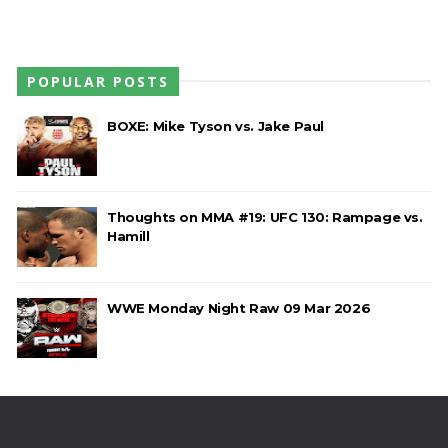
SCSA867
-
Aug 06 2026
POPULAR POSTS
WWE: Bianca Belair e Montez Ford dão as boas-
vindas ao primeiro filho
BOXE: Mike Tyson vs. Jake Paul
SCSA867
-
Aug 05 2026
Thoughts on MMA #19: UFC 130: Rampage vs.
WWE: WWE anuncia estreia histórica do Raw na
Hamill
Irlanda
SCSA867
-
Aug 08 2026
WWE Monday Night Raw 09 Mar 2026