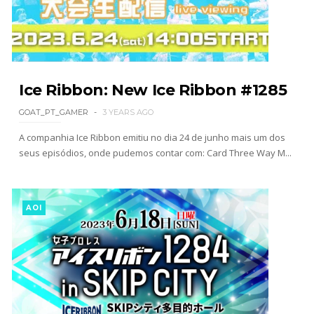
junto dos fãs
SCSA867
-
Aug 07 2026
Drama no SummerSlam 2026: WWE esteve perto
de interromper combate de Brie Bella após
Ice Ribbon: New Ice Ribbon #1285
lesão grave no ombro
SCSA867
-
Aug 07 2026
GOAT_PT_GAMER
3 YEARS AGO
A companhia Ice Ribbon emitiu no dia 24 de junho mais um dos
seus episódios, onde pudemos contar com: Card Three Way M...
WWE: Nikki Bella não quer continuar na WWE
sem Brie Bella
SCSA867
-
Aug 07 2026
AOI
AEW: Samoa Joe faz tease de regresso no All In
SCSA867
-
Aug 07 2026