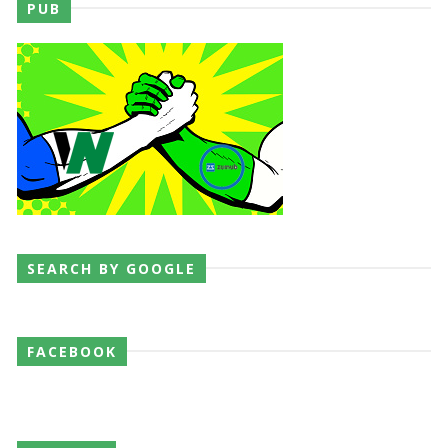
Unknown
-
Aug 06 2026
PUB
REVIRAVOLTA SURPREENDENTE NO GRAND
SLAM MEXICO: Persephone supera Kris
Statlander após interferência decisiva de
Hikaru Shida
Unknown
-
Aug 06 2026
TRIUNFO LENDÁRIO EM CIDADE DO MÉXICO:
Jericho, Místico e Darby Allin superam The Don
Callis Family no Grand Slam Mexico
Unknown
-
Aug 06 2026
SEARCH BY GOOGLE
RETENÇÃO DRAMÁTICA DO TÍTULO: Kyle
Fletcher supera Speedball Mike Bailey em
FACEBOOK
combate brutal no Grand Slam Mexico
Unknown
-
Aug 06 2026