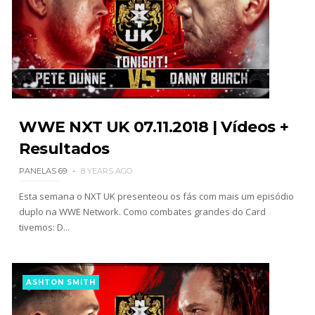
SCSA867
-
Aug 04 2026
ESTAGNAÇÃO NO MAIN EVENT? Triple H
responde a críticas e deixa aviso claro aos
lutadores da WWE
Unknown
-
Aug 06 2026
WWE NXT UK 07.11.2018 | Vídeos +
Resultados
REGRESSO IMPRESSIONANTE NO RAW: Bully Ray
PANELAS 69
8 YEARS AGO
critica promo de Big Cass e sugere utilização de
frases icónicas
Esta semana o NXT UK presenteou os fás com mais um episódio
Unknown
-
Aug 06 2026
duplo na WWE Network. Como combates grandes do Card
tivemos: D...
ASHTON SMITH