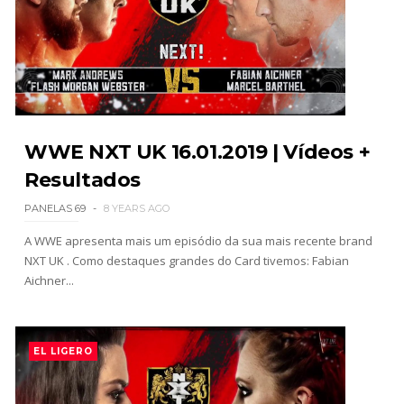
Unknown
-
Aug 05 2026
WWE: Possível adversário de Roman Reigns no
Money in the Bank
SCSA867
-
Aug 05 2026
WWE NXT UK 16.01.2019 | Vídeos +
Resultados
WWE: Lesão de Brie Bella poderá afetar
regresso de AJ Lee
PANELAS 69
8 YEARS AGO
SCSA867
-
Aug 04 2026
A WWE apresenta mais um episódio da sua mais recente brand
NXT UK . Como destaques grandes do Card tivemos: Fabian
Aichner...
VITÓRIA DRAMÁTICA E ATAQUE DESTRUTIVO NO
RAW: Je'Von Evans supera Ethan Page mas é
abalroado por Big Cass
EL LIGERO
Unknown
-
Aug 04 2026