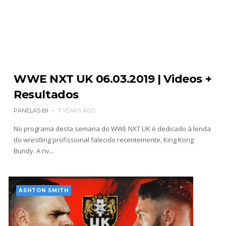
WWE: Bianca Belair e Montez Ford dão as boas-
vindas ao primeiro filho
SCSA867
-
Aug 05 2026
WWE NXT UK 06.03.2019 | Videos +
WWE: Brock Lesnar confirma que se retirou no
Resultados
SummerSlam
SCSA867
-
Aug 05 2026
PANELAS 69
7 YEARS AGO
No programa desta semana do WWE NXT UK é dedicado à lenda
do wrestling profissional falecido recentemente, King Kong
Bundy. A riv...
VIOLÊNCIA DESMEDIDA NO RAW: Jacob Fatu
destrói Royce Keys em Street Fight e troca
gestos tensos com Roman Reigns
Unknown
-
Aug 05 2026
ASHTON SMITH
RESPEITO E ALIANÇA NO RAW: Chad Gable e