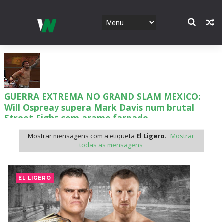
GUERRA EXTREMA NO GRAND SLAM MEXICO:
Will Ospreay supera Mark Davis num brutal
Street Fight com arame farpado
Unknown
-
Aug 06 2026
Mostrar mensagens com a etiqueta
El Ligero
.
Mostrar
todas as mensagens
NOVOS CAMPEÕES DE TRIOS NA AEW: Brody
King, Bandido e Hangman Page conquistam os
EL LIGERO
títulos no Grand Slam Mexico
Unknown
-
Aug 06 2026