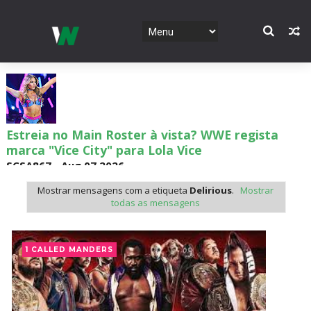
Estreia no Main Roster à vista? WWE regista
marca "Vice City" para Lola Vice
SCSA867
-
Aug 07 2026
Mostrar mensagens com a etiqueta
Delirious
.
Mostrar
todas as mensagens
Recomeço na AEW: Daniel Garcia revela como
Jon Moxley salvou a identidade da empresa
1 CALLED MANDERS
junto dos fãs
SCSA867
-
Aug 07 2026