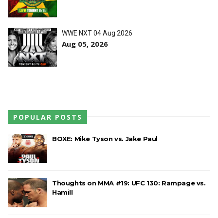
e JD McDonagh
Unknown
-
Aug 05 2026
WWE NXT 04 Aug 2026
Aug 05, 2026
DOMÍNIO E PERTURBAÇÃO NO RAW: Bron
Breakker supera Joe Hendry após interferência
e confusão fora do ringue
Unknown
-
Aug 05 2026
WWE: Netflix censura segmento entre Becky
POPULAR POSTS
Lynch e Liv Morgan no Raw
SCSA867
-
Aug 07 2026
BOXE: Mike Tyson vs. Jake Paul
Thoughts on MMA #19: UFC 130: Rampage vs.
Hamill