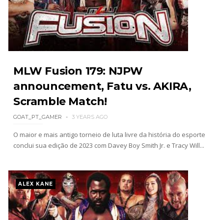
Drama no SummerSlam 2026: WWE esteve perto
de interromper combate de Brie Bella após
lesão grave no ombro
SCSA867
-
Aug 07 2026
WWE: Nikki Bella não quer continuar na WWE
MLW Fusion 179: NJPW
sem Brie Bella
announcement, Fatu vs. AKIRA,
SCSA867
-
Aug 07 2026
Scramble Match!
GOAT_PT_GAMER
3 YEARS AGO
AEW: Samoa Joe faz tease de regresso no All In
O maior e mais antigo torneio de luta livre da história do esporte
SCSA867
-
Aug 07 2026
conclui sua edição de 2023 com Davey Boy Smith Jr. e Tracy Will...
ALEX KANE
WWE: Possível adversário de Roman Reigns no
México revelado