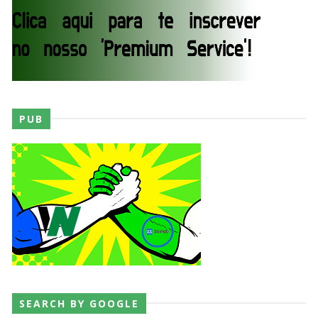
Mexico
Unknown
-
Aug 06 2026
VAGA GARANTIDA NO CASINO GAUNTLET:
Andrade El Idolo vence combate de tripla
ameaça no Grand Slam Mexico e é brutalizado
por MJF
Unknown
-
Aug 06 2026
PUB
CAOS NO GRAND SLAM MEXICO: The Death
Riders vencem confronto caótico após confusão
entre Adam Copeland e Young Bucks
Unknown
-
Aug 06 2026
WWE: Lola Vice despede-se do NXT após derrota
no Underground Match
SCSA867
-
Aug 06 2026
SEARCH BY GOOGLE