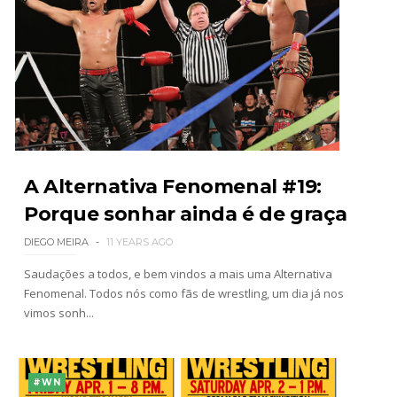
A Alternativa Fenomenal #19:
Porque sonhar ainda é de graça
DIEGO MEIRA
11 YEARS AGO
Saudações a todos, e bem vindos a mais uma Alternativa
Fenomenal. Todos nós como fãs de wrestling, um dia já nos
vimos sonh...
#WN