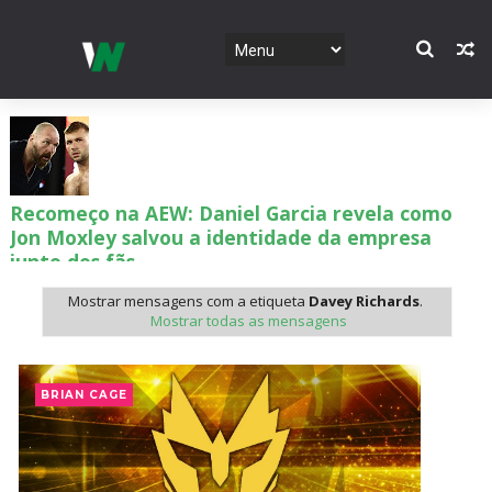
Recomeço na AEW: Daniel Garcia revela como
Jon Moxley salvou a identidade da empresa
junto dos fãs
SCSA867
-
Aug 07 2026
Mostrar mensagens com a etiqueta
Davey Richards
.
Mostrar todas as mensagens
Drama no SummerSlam 2026: WWE esteve perto
de interromper combate de Brie Bella após
BRIAN CAGE
lesão grave no ombro
SCSA867
-
Aug 07 2026