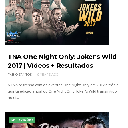
TNA One Night Only: Joker's Wild
2017 | Vídeos + Resultados
FÁBIO SANTOS
9 YEARS AGO
A TNA regressa com os eventos One Night Only em 2017 e trás a
quinta edição anual do One Night Only: Joker's Wild transmitido
no di...
ANTEVISÕES