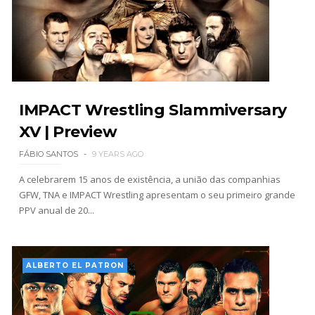
GUERRA EXTREMA NO GRAND SLAM MEXICO:
Will Ospreay supera Mark Davis num brutal
Street Fight com arame farpado
Unknown
-
Aug 06 2026
IMPACT Wrestling Slammiversary
NOVOS CAMPEÕES DE TRIOS NA AEW: Brody
XV | Preview
King, Bandido e Hangman Page conquistam os
títulos no Grand Slam Mexico
FÁBIO SANTOS
9 YEARS AGO
Unknown
-
Aug 06 2026
A celebrarem 15 anos de existência, a união das companhias
GFW, TNA e IMPACT Wrestling apresentam o seu primeiro grande
PPV anual de 20...
REVIRAVOLTA SURPREENDENTE NO GRAND
SLAM MEXICO: Persephone supera Kris
Statlander após interferência decisiva de
Hikaru Shida
ALBERTO EL PATRON
Unknown
-
Aug 06 2026
TRIUNFO LENDÁRIO EM CIDADE DO MÉXICO: