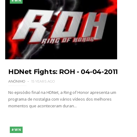
#WN
HDNet Fights: ROH - 04-04-2011
ANÓNIMO
15 YEARS AGO
No episódio final na HDNet, a Ring of Honor apresenta um
programa de nostalgia com vários vídeos dos melhores
momentos que aconteceram duran...
#WN