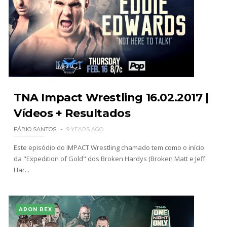
TNA Impact Wrestling 16.02.2017 |
Vídeos + Resultados
FÁBIO SANTOS
9 YEARS AGO
Este episódio do IMPACT Wrestling chamado tem como o início
da "Expedition of Gold" dos Broken Hardys (Broken Matt e Jeff
Har...
ARON REX