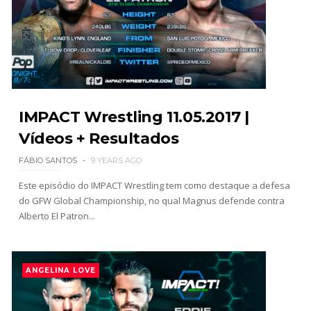
por MJF
Unknown
-
Aug 06 2026
CAOS NO GRAND SLAM MEXICO: The Death
Riders vencem confronto caótico após confusão
entre Adam Copeland e Young Bucks
Unknown
-
Aug 06 2026
IMPACT Wrestling 11.05.2017 |
Vídeos + Resultados
WWE: Lola Vice despede-se do NXT após derrota
no Underground Match
FÁBIO SANTOS
9 YEARS AGO
SCSA867
-
Aug 06 2026
Este episódio do IMPACT Wrestling tem como destaque a defesa
do GFW Global Championship, no qual Magnus defende contra
Alberto El Patron...
WWE: Bianca Belair e Montez Ford dão as boas-
vindas ao primeiro filho
SCSA867
-
Aug 05 2026
ANGELINA LOVE