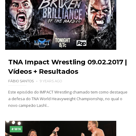
TNA Impact Wrestling 09.02.2017 |
Vídeos + Resultados
FÁBIO SANTOS
9 YEARS AGO
Este episódio do IMPACT Wrestling chamado tem como destaque
a defesa do TNA World Heavyweight Championship, no qual o
novo campeão Lashl...
#WN