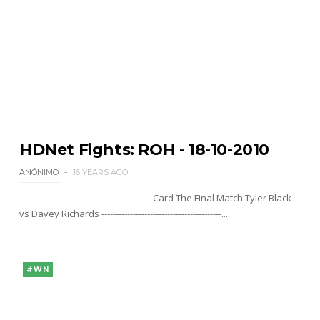
HDNet Fights: ROH - 18-10-2010
ANÓNIMO
16 YEARS AGO
---------------------------------------------- Card The Final Match Tyler Black
vs Davey Richards ------------------------------------------...
#WN