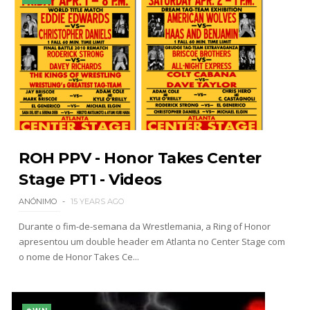
ROH PPV - Honor Takes Center
Stage PT1 - Videos
ANÓNIMO
15 YEARS AGO
Durante o fim-de-semana da Wrestlemania, a Ring of Honor
apresentou um double header em Atlanta no Center Stage com
o nome de Honor Takes Ce...