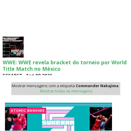
WWE: WWE revela bracket do torneio por World
Title Match no México
SCSA867
-
Aug 09 2026
Mostrar mensagens com a etiqueta
Commander Nakajima
.
Mostrar todas as mensagens
WWE: Possível data de regresso de Rhea Ripley
revelada
ATOMIC BANSHEE
SCSA867
-
Aug 09 2026