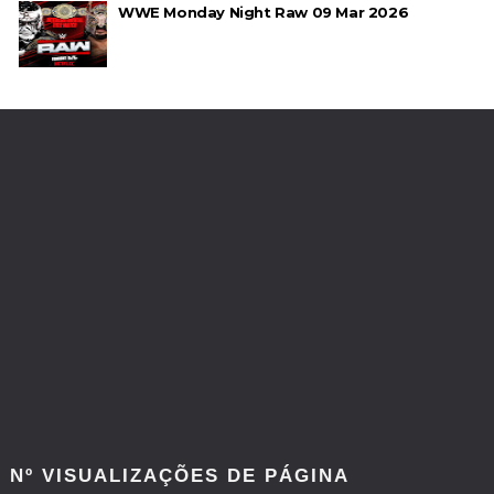
WWE Monday Night Raw 09 Mar 2026
ESTAGNAÇÃO NO MAIN EVENT? Triple H
responde a críticas e deixa aviso claro aos
lutadores da WWE
Unknown
-
Aug 06 2026
REGRESSO IMPRESSIONANTE NO RAW: Bully Ray
critica promo de Big Cass e sugere utilização de
frases icónicas
Unknown
-
Aug 06 2026
GUERRA EXTREMA NO GRAND SLAM MEXICO:
Will Ospreay supera Mark Davis num brutal
Street Fight com arame farpado
Unknown
-
Aug 06 2026
Nº VISUALIZAÇÕES DE PÁGINA