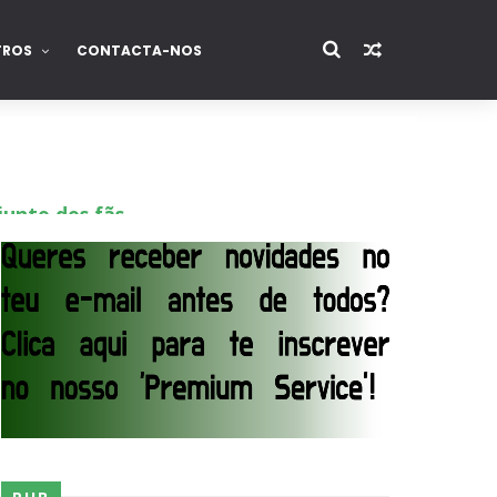
TROS
CONTACTA-NOS
junto dos fãs
ós lesão grave no ombro