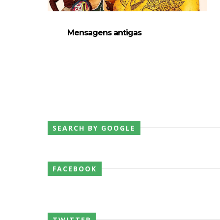
AEW: Samoa Joe faz tease de regresso no
SCSA867
-
Aug 07 2026
Mensagens antigas
WWE: Possível adversário de Roman Rei
SCSA867
-
Aug 07 2026
Agente livre de peso: Kairi Sane revel
SCSA867
-
Aug 07 2026
SEARCH BY GOOGLE
WWE: Regresso de Stephanie Vaquer foi
SCSA867
-
Aug 06 2026
FACEBOOK
ESTAGNAÇÃO NO MAIN EVENT? Triple H re
Unknown
-
Aug 06 2026
TWITTER