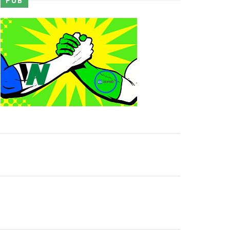
PUB
 o próximo passo
ores da WWE