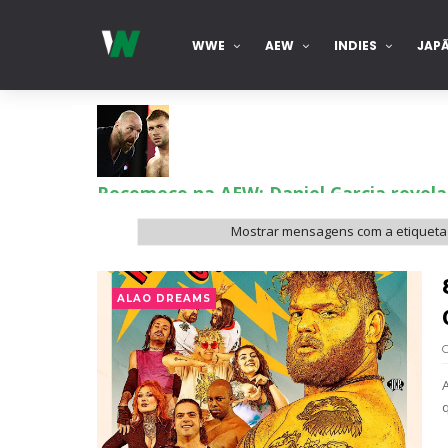
WWE
AEW
INDIES
JAP
Recomeço na AEW: Daniel Garcia revela
SCSA867
-
Aug 07 2026
Mostrar mensagens com a etiquet
Drama no SummerSlam 2026: WWE esteve
ALAO DREAMS
SCSA867
-
Aug 07 2026
WWE: Nikki Bella não quer continuar n
SCSA867
-
Aug 07 2026
q