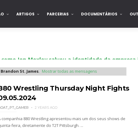
ÃO
ARTIGOS
PARCERIAS
DOCUMENTÁRIOS
OU
 como Jon Moxley salvou a identidade da empresa 
a
Brandon St. James
.
Mostrar todas as mensagens
 perto de interromper combate de Brie Bella ap
880 Wrestling Thursday Night Fights
09.05.2024
GOAT_PT_GAMER
2 YEARS AGO
a WWE sem Brie Bella
A companhia 880 Wrestling apresentou mais um dos seus shows de
uinta-feira, diretamente do T2T Pittsburgh. ...