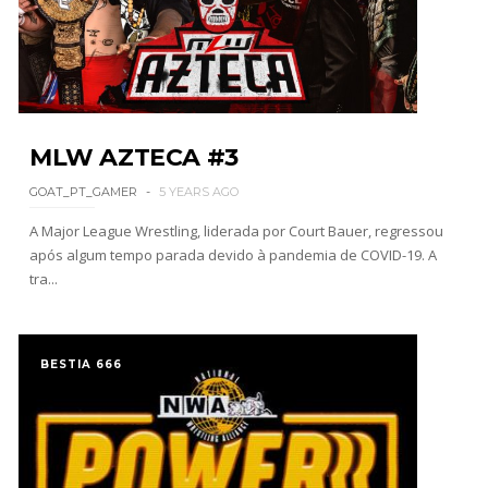
Drama no SummerSlam 2026: WWE esteve perto
de interromper combate de Brie Bella após
lesão grave no ombro
SCSA867
-
Aug 07 2026
WWE: Nikki Bella não quer continuar na WWE
MLW AZTECA #3
sem Brie Bella
GOAT_PT_GAMER
5 YEARS AGO
SCSA867
-
Aug 07 2026
A Major League Wrestling, liderada por Court Bauer, regressou
após algum tempo parada devido à pandemia de COVID-19. A
tra...
AEW: Samoa Joe faz tease de regresso no All In
SCSA867
-
Aug 07 2026
BESTIA 666
WWE: Possível adversário de Roman Reigns no
México revelado