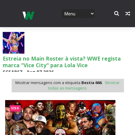
Estreia no Main Roster à vista? WWE regista
marca "Vice City" para Lola Vice
SCSA867
-
Aug 07 2026
Mostrar mensagens com a etiqueta
Bestia 666
.
Mostrar
todas as mensagens
Recomeço na AEW: Daniel Garcia revela como
Jon Moxley salvou a identidade da empresa
5150
junto dos fãs
SCSA867
-
Aug 07 2026