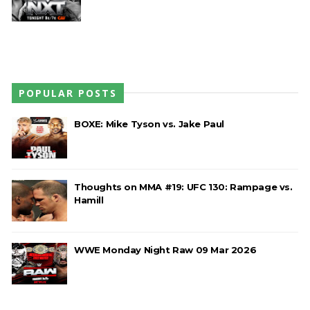
e JD McDonagh
Unknown
-
Aug 05 2026
DOMÍNIO E PERTURBAÇÃO NO RAW: Bron
Breakker supera Joe Hendry após interferência
POPULAR POSTS
e confusão fora do ringue
Unknown
-
Aug 05 2026
BOXE: Mike Tyson vs. Jake Paul
WWE: Netflix censura segmento entre Becky
Lynch e Liv Morgan no Raw
SCSA867
-
Aug 07 2026
Thoughts on MMA #19: UFC 130: Rampage vs.
Hamill
WWE Monday Night Raw 09 Mar 2026