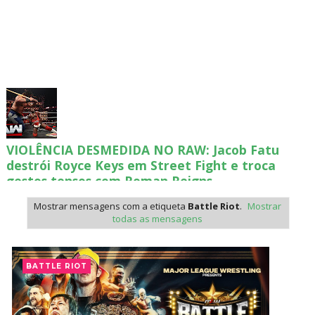
VIOLÊNCIA DESMEDIDA NO RAW: Jacob Fatu
destrói Royce Keys em Street Fight e troca
gestos tensos com Roman Reigns
Unknown
-
Aug 05 2026
Mostrar mensagens com a etiqueta
Battle Riot
.
Mostrar
todas as mensagens
RESPEITO E ALIANÇA NO RAW: Chad Gable e
Penta superam armadilhas de Dominik Mysterio
BATTLE RIOT
e JD McDonagh
Unknown
-
Aug 05 2026